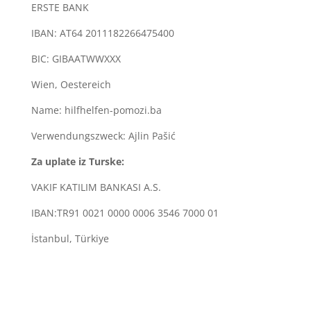
ERSTE BANK
IBAN: AT64 2011182266475400
BIC: GIBAATWWXXX
Wien, Oestereich
Name: hilfhelfen-pomozi.ba
Verwendungszweck: Ajlin Pašić
Za uplate iz Turske:
VAKIF KATILIM BANKASI A.S.
IBAN:TR91 0021 0000 0006 3546 7000 01
İstanbul, Türkiye
Derneğin Adı: Bosna Hersek Yardımlaşma Derneği
Açıklama: Ajlin Pašić