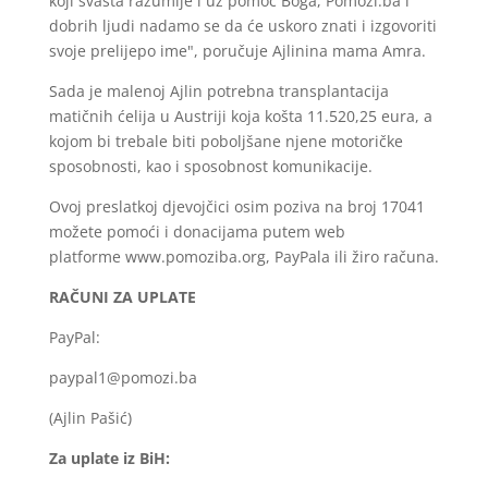
koji svašta razumije i uz pomoć Boga, Pomozi.ba i
dobrih ljudi nadamo se da će uskoro znati i izgovoriti
svoje prelijepo ime", poručuje Ajlinina mama Amra.
Sada je malenoj Ajlin potrebna transplantacija
matičnih ćelija u Austriji koja košta 11.520,25 eura, a
kojom bi trebale biti poboljšane njene motoričke
sposobnosti, kao i sposobnost komunikacije.
Ovoj preslatkoj djevojčici osim poziva na broj 17041
možete pomoći i donacijama putem web
platforme www.pomoziba.org, PayPala ili žiro računa.
RAČUNI ZA UPLATE
PayPal:
paypal1@pomozi.ba
(Ajlin Pašić)
Za uplate iz BiH: