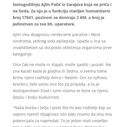
šestogodišnju Ajlin Pašić iz Sarajeva koja ne priča i
ne hoda. Za nju je u funkciju stavljen humanitarni
broj 17041, pozivom se doniraju 2 KM, a broj je
jedinstven za sve bh. operatere.
Ajlin ima dijagnozu cerebralne paralize i West
sindroma, jednog vida epilepsije. Spada u lica sa
invaliditetom sa sto posto oštećenja organizma prve
kategorije.
Ona čak ne može ni stajati, može sjediti i puzati. Ne
zna kazati kada je gladna ili žedna, o svemu tome
brinu njeni roditelji Amra i Nedim. Oni za njihovu
kćerkicu žele samo ono što joj pripada, a to je
dostojanstven život i svim silama se bore za njenu
ljepšu i bolju budućnost.
"Naša borba i želja i jeste što mi kao roditelji koji su
svjesni njenih dijagnoza isto tako znamo da ona ima
potencijala za napredak. To je jedan mali smješko