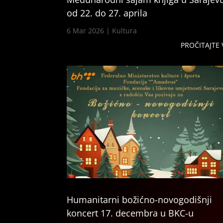
od 22. do 27. aprila
6 Mar 2026
|
Kultura
PROČITAJTE 
Humanitarni božićno-novogodišnji
koncert 17. decembra u BKC-u