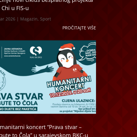
 Chi u FIS-u
ar 2026
|
Magazin
,
Sport
PROČITAJTE VIŠE
manitarni koncert “Prava stvar –
ibute to Čola” u sarajevskom BKC-u