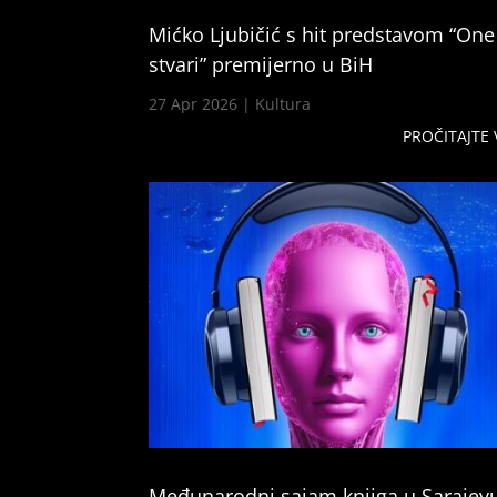
Mićko Ljubičić s hit predstavom “One
stvari” premijerno u BiH
27 Apr 2026
|
Kultura
PROČITAJTE 
Međunarodni sajam knjiga u Sarajev