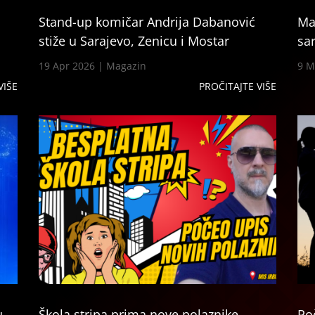
Stand-up komičar Andrija Dabanović
Ma
stiže u Sarajevo, Zenicu i Mostar
sa
19 Apr 2026
|
Magazin
9 M
VIŠE
PROČITAJTE VIŠE
u
Škola stripa prima nove polaznike
Po