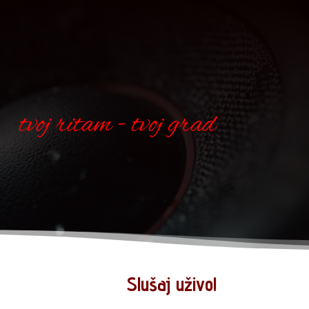
tvoj ritam - tvoj grad
Slušaj uživo!