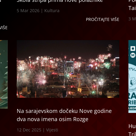
Tai
5 Mar 2026
|
Kultura
3 M
PROČITAJTE VIŠE
VIŠE
Na sarajevskom dočeku Nove godine
dva nova imena osim Rozge
Hu
12 Dec 2025
|
Vijesti
Tr