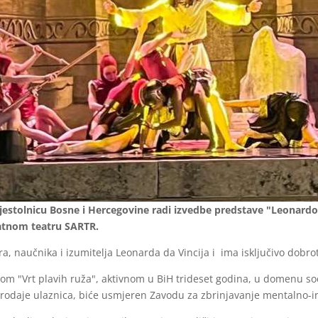
prijestolnicu Bosne i Hercegovine radi izvedbe predstave "Leonardo
atnom teatru SARTR.
ra, naučnika i izumitelja Leonarda da Vincija i ima isključivo dobro
ijom "Vrt plavih ruža", aktivnom u BiH trideset godina, u domenu s
rodaje ulaznica, biće usmjeren Zavodu za zbrinjavanje mentalno-in