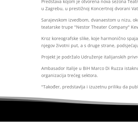
Predstava kojom je otvorena nova sezona Teatra
u Zagrebu, u prestižnoj Koncertnoj dvorani Vatr
Sarajevskom izvedbom, dvanaestom u nizu, okon
teatarske trupe "Nestor Theater Company" Kev
Kroz koreografske slike, koje harmonično spaja
njegov životni put, a s druge strane, podsjećaj
Projekt je podržalo Udruženje italijanskih priv
Ambasador Italije u BiH Marco Di Ruzza istaknuo
organizacija trećeg sektora.
"Također, predstavlja i izuzetnu priliku da pub