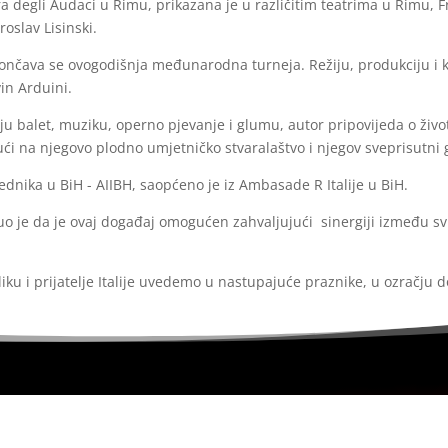
 degli Audaci u Rimu, prikazana je u različitim teatrima u Rimu, Fro
oslav Lisinski.
čava se ovogodišnja međunarodna turneja. Režiju, produkciju i kor
in Arduini.
ju balet, muziku, operno pjevanje i glumu, autor pripovijeda o živo
ući na njegovo plodno umjetničko stvaralaštvo i njegov sveprisutni 
rednika u BiH - AIIBH, saopćeno je iz Ambasade R Italije u BiH.
 je da je ovaj događaj omogućen zahvaljujući sinergiji između svije
liku i prijatelje Italije uvedemo u nastupajuće praznike, u ozračju