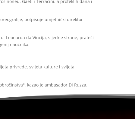
sinoneu, Gaeti i Terracini, a proteklih dana i
eografije, potpisuje umjetnički direktor
tu Leonarda da Vincija, s jedne strane, prateći
genij naučnika.
ta privrede, svijeta kulture i svijeta
 dobročinstva", kazao je ambasador Di Ruzza.