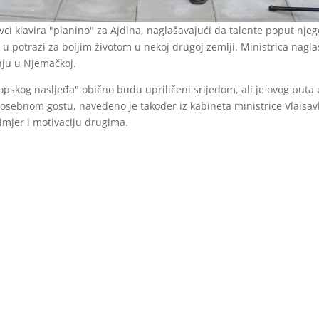
ci klavira "pianino" za Ajdina, naglašavajući da talente poput nje
u potrazi za boljim životom u nekoj drugoj zemlji. Ministrica nagla
nju u Njemačkoj.
opskog nasljeđa" obično budu upriličeni srijedom, ali je ovog puta
osebnom gostu, navedeno je također iz kabineta ministrice Vlaisav
imjer i motivaciju drugima.