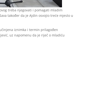
govog treba njegovati i pomagati mladim
šava također da je Ajdin osvojio treće mjesto u
 učinjena iznimka i termin prilagođen
ljević, uz napomenu da je riječ o mladiću