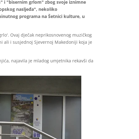
" i "bisernim grlom" zbog svoje iznimne
vropskog nasljeđa", nekoliko
minutnog programa na Šetnici kulture, u
grlo'. Ovaj dječak neprikosnovenog muzičkog
 ali i susjednoj Sjevernoj Makedoniji koja je
njića, najavila je mladog umjetnika rekavši da