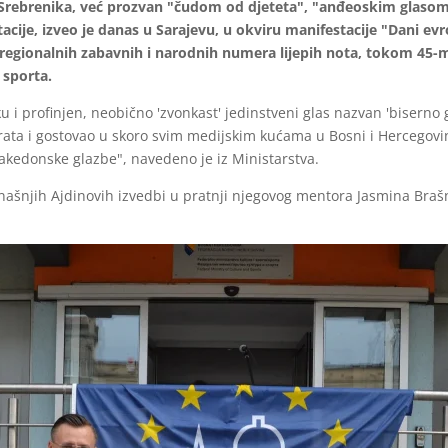
z Srebrenika, već prozvan "čudom od djeteta", "anđeoskim glasom
tacije, izveo je danas u Sarajevu, u okviru manifestacije "Dani e
 regionalnih zabavnih i narodnih numera lijepih nota, tokom 45-
 sporta.
 profinjen, neobično 'zvonkast' jedinstveni glas nazvan 'biserno 
erata i gostovao u skoro svim medijskim kućama u Bosni i Hercegovini
kedonske glazbe", navedeno je iz Ministarstva.
današnjih Ajdinovih izvedbi u pratnji njegovog mentora Jasmina Braš