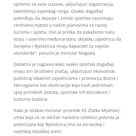
spremni za veće izazove, uključujući organizaciju
takmičenja svjetskog ranga. Ovakvi događaji
potvrđuju da skijanje i zimski sportovi zauzimaju
centralno mjesto u našim planovima za razvoj
turizma i sporta. Ovo je prilika da pokažemo našu
viziju i uvjerimo međunarodnu skijašku zajednicu da
Sarajevo i Bjelašnica imaju kapacitet za najviše
standarde", poručio je ministar Magoda.
Dodatno je naglasio kako ovakvi sportski događaji
imaju širi društveni značaj, uključujući ekonomski
podsticaj lokalnim zajednicama i promociju Bosne i
Hercegovine kao destinacije koja nudi jedinstven
spoj prirodnih ljepota, sportske infrastrukture i
kulturne baštine.
Kako je istakao ministar privrede KS Zlatko Mijatović,
utrka koja će se održati naredne sedmice potvrda je
potencijala koji Bjelašnica ima na evropskoj i
svjetskoj skijaškoj sceni.