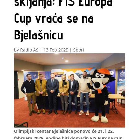
skijanja: FIS Europa
Cup vraća se na
Bjelašnicu
by
Radio AS
|
13 Feb 2025
|
Sport
Olimpijski centar Bjelašnica ponovo će 21. i 22.
februara 2025. godine biti domaćin FIS Europa Cup