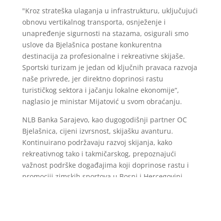
"Kroz strateška ulaganja u infrastrukturu, uključujući
obnovu vertikalnog transporta, osnježenje i
unapređenje sigurnosti na stazama, osigurali smo
uslove da Bjelašnica postane konkurentna
destinacija za profesionalne i rekreativne skijaše.
Sportski turizam je jedan od ključnih pravaca razvoja
naše privrede, jer direktno doprinosi rastu
turističkog sektora i jačanju lokalne ekonomije“,
naglasio je ministar Mijatović u svom obraćanju.
NLB Banka Sarajevo, kao dugogodišnji partner OC
Bjelašnica, cijeni izvrsnost, skijašku avanturu.
Kontinuirano podržavaju razvoj skijanja, kako
rekreativnog tako i takmičarskog, prepoznajući
važnost podrške događajima koji doprinose rastu i
promociji zimskih sportova u Bosni i Hercegovini.
“FIS Europa cup je važan događaj za promociju naše
zemlje, grada i zimskih sportova. Prošle godine
obilježili smo 40. godišnjicu ZOI'84, a danas