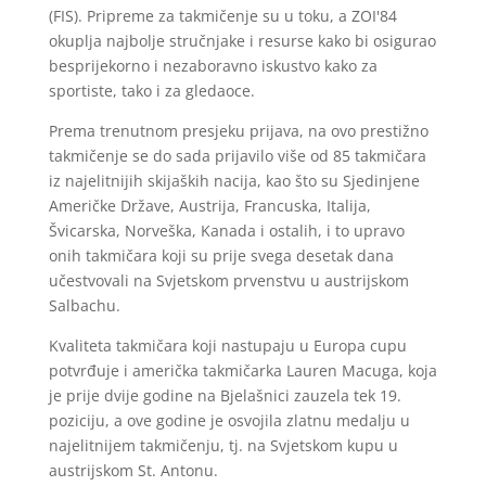
(FIS). Pripreme za takmičenje su u toku, a ZOI'84
okuplja najbolje stručnjake i resurse kako bi osigurao
besprijekorno i nezaboravno iskustvo kako za
sportiste, tako i za gledaoce.
Prema trenutnom presjeku prijava, na ovo prestižno
takmičenje se do sada prijavilo više od 85 takmičara
iz najelitnijih skijaških nacija, kao što su Sjedinjene
Američke Države, Austrija, Francuska, Italija,
Švicarska, Norveška, Kanada i ostalih, i to upravo
onih takmičara koji su prije svega desetak dana
učestvovali na Svjetskom prvenstvu u austrijskom
Salbachu.
Kvaliteta takmičara koji nastupaju u Europa cupu
potvrđuje i američka takmičarka Lauren Macuga, koja
je prije dvije godine na Bjelašnici zauzela tek 19.
poziciju, a ove godine je osvojila zlatnu medalju u
najelitnijem takmičenju, tj. na Svjetskom kupu u
austrijskom St. Antonu.