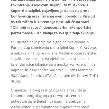
takmičenja u alpskom skijanju za muškarce u
Super-G disciplini, najavljeno je danas na press
konferenciji organiziranoj ovim povodom. Više od
85 takmičara iz 18 zemalja nastupit će na stazi
"Olimpijski spust", donoseći vrhunske sportske
performanse i uzbuđenje za sve ljubitelje skijanja.
OC Bjelašnica je prije dvije godine bila domaćin
Europa Cup takmičenju u disciplini Super-G za žene,
a nakon sjajne utrke i ocjena Međunarodne svjetske
skijaške Federacije (FIS) Bjelašnica je uvrštena u
kalendar istog takmičenja u muškoj konkurenciji, uz
najveće skijaške centre kao što su: Crans Montana
(SUI), Santa Caterina (ITA), Reiteralm (AUT), Levi (FIN) i
druge.
Organizacija ovog važnog događaja rezultat je
kontinuiranog ulaganja u razvoj ski-centra i
potvrđuje da je Bjelašnica ispunila očekivanja i
visoke kriterije Međunarodne skijaške federacije