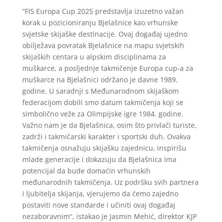
“FIS Europa Cup 2025 predstavlja izuzetno važan
korak u pozicioniranju Bjelašnice kao vrhunske
svjetske skijaške destinacije. Ovaj događaj ujedno
obilježava povratak Bjelašnice na mapu svjetskih
skijaških centara u alpskim disciplinama za
muškarce, a posljednje takmičenje Europa cup-a za
muškarce na Bjelašnici održano je davne 1989.
godine. U saradnji s Međunarodnom skijaškom
federacijom dobili smo datum takmičenja koji se
simbolično veže za Olimpijske igre 1984. godine.
Važno nam je da Bjelašnica, osim što privlači turiste,
zadrži i takmičarski karakter i sportski duh. Ovakva
takmičenja osnažuju skijašku zajednicu, inspirišu
mlade generacije i dokazuju da Bjelašnica ima
potencijal da bude domaćin vrhunskih
međunarodnih takmičenja. Uz podršku svih partnera
i ljubitelja skijanja, vjerujemo da ćemo zajedno
postaviti nove standarde i učiniti ovaj događaj
nezaboravnim“, istakao je Jasmin Mehić, direktor KJP