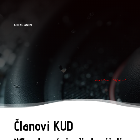
Radio AS Sarajevo
tvoj ritam - tvoj grad
Članovi KUD