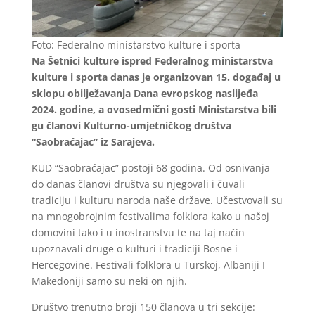
Foto: Federalno ministarstvo kulture i sporta
Na Šetnici kulture ispred Federalnog ministarstva
kulture i sporta danas je organizovan 15. događaj u
sklopu obilježavanja Dana evropskog naslijeđa
2024. godine, a ovosedmični gosti Ministarstva bili
gu članovi Kulturno-umjetničkog društva
“Saobraćajac” iz Sarajeva.
KUD “Saobraćajac” postoji 68 godina. Od osnivanja
do danas članovi društva su njegovali i čuvali
tradiciju i kulturu naroda naše države. Učestvovali su
na mnogobrojnim festivalima folklora kako u našoj
domovini tako i u inostranstvu te na taj način
upoznavali druge o kulturi i tradiciji Bosne i
Hercegovine. Festivali folklora u Turskoj, Albaniji I
Makedoniji samo su neki on njih.
Društvo trenutno broji 150 članova u tri sekcije: