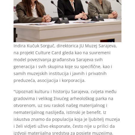
Indira Kučuk Sorguč, direktorica JU Muzej Sarajeva,
na projekt Culture Card gleda kao na suvremeni
model povezivanja građanstva Sarajeva svih
generacija i svih skupina koje su specifične, kao i
samih muzejskih institucija i javnih i privatnih
preduzeća, asocijacija i korporacija.
"Upoznati kulturu i historiju Sarajeva, cvijeta među
gradovima i velikog živućeg arheološkog parka na
otvorenom, uz svu raskoš našeg materijalnog i
nematerijalnog naslijeđa, istinski je benefit. Iz
iskustva znamo da populacija koja je ljubitelj muzeja
i želi vidjeti uživo eksponate, često nije u prilici da
izdvoji materijalna sredstva za posjete muzejima.