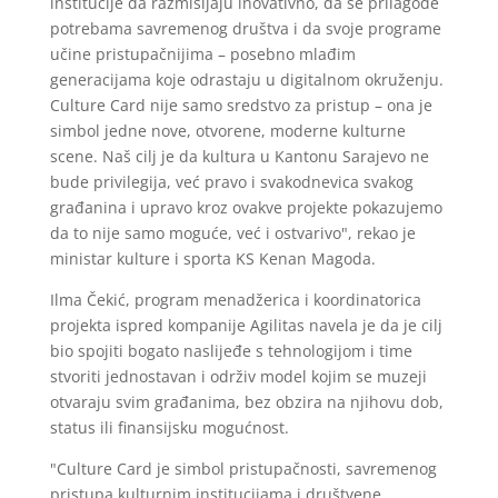
institucije da razmišljaju inovativno, da se prilagode
potrebama savremenog društva i da svoje programe
učine pristupačnijima – posebno mlađim
generacijama koje odrastaju u digitalnom okruženju.
Culture Card nije samo sredstvo za pristup – ona je
simbol jedne nove, otvorene, moderne kulturne
scene. Naš cilj je da kultura u Kantonu Sarajevo ne
bude privilegija, već pravo i svakodnevica svakog
građanina i upravo kroz ovakve projekte pokazujemo
da to nije samo moguće, već i ostvarivo", rekao je
ministar kulture i sporta KS Kenan Magoda.
Ilma Čekić, program menadžerica i koordinatorica
projekta ispred kompanije Agilitas navela je da je cilj
bio spojiti bogato naslijeđe s tehnologijom i time
stvoriti jednostavan i održiv model kojim se muzeji
otvaraju svim građanima, bez obzira na njihovu dob,
status ili finansijsku mogućnost.
"Culture Card je simbol pristupačnosti, savremenog
pristupa kulturnim institucijama i društvene