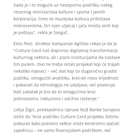
Sada je i to moguće uz neospornu podršku našeg
resornog ministarstva kulture i sporta i javnih
korporacija, čime se muzejska kultura približava
interesentima, širi njen utjecaj i jača mreža onih koji
je poštuju", rekla je Sorguč.
Elvis Pivić, direktor kompanije Agilitas rekao je da je
"Culture Card naš doprinos digitalnoj transformaciji
kulturnog sektora, ali i poziv institucijama da nastave
tim putem. Ovo ne treba ostati projekat koji će trajati
nekoliko mjeseci – već alat koji će dugoročno graditi
publiku, omogućiti analitiku, kreirati novu vrijednost
i pokazati da tehnologija ne udaljava, već povezuje.
Naš zadatak je bio da to omogućimo kroz
jednostavno, inkluzivno i održivo rješenje.“
Lidija Žigić, predsjednica Uprave NLB Banke Sarajevo
ističe da "kroz podršku Culture Card projektu želimo
pokazati kako poslovni sektor može konkretno ojačati
zajednicu – ne samo finansijskom podrškom, već