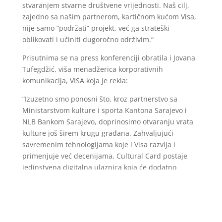
stvaranjem stvarne društvene vrijednosti. Naš cilj,
zajedno sa našim partnerom, kartičnom kućom Visa,
nije samo “podržati” projekt, već ga strateški
oblikovati i učiniti dugoročno održivim.“
Prisutnima se na press konferenciji obratila i Jovana
Tufegdžić, viša menadžerica korporativnih
komunikacija, VISA koja je rekla:
“Izuzetno smo ponosni što, kroz partnerstvo sa
Ministarstvom kulture i sporta Kantona Sarajevo i
NLB Bankom Sarajevo, doprinosimo otvaranju vrata
kulture još širem krugu građana. Zahvaljujući
savremenim tehnologijama koje i Visa razvija i
primenjuje već decenijama, Cultural Card postaje
jedinstvena digitalna ulaznica koja će dodatno
korisnicima Visa kartica NLB banke omogućiti u
budućnosti pristup bogatom kulturnom sadržaju
Sarajeva, uz posebne pogodnosti. Verujemo da
kultura treba biti dostupna svima, a ovo partnerstvo