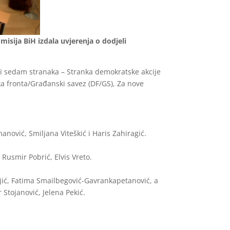
isija BiH izdala uvjerenja o dodjeli
ti sedam stranaka – Stranka demokratske akcije
ka fronta/Građanski savez (DF/GS), Za nove
anović, Smiljana Viteškić i Haris Zahiragić.
 Rusmir Pobrić, Elvis Vreto.
jić, Fatima Smailbegović-Gavrankapetanović, a
r Stojanović, Jelena Pekić.