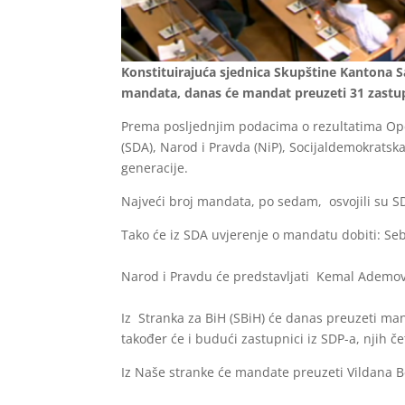
Konstituirajuća sjednica Skupštine Kantona S
mandata, danas će mandat preuzeti 31 zastu
Prema posljednjim podacima o rezultatima Opći
(SDA), Narod i Pravda (NiP), Socijaldemokratsk
generacije.
Najveći broj mandata, po sedam, osvojili su SDA
Tako će iz SDA uvjerenje o mandatu dobiti: Seb
Narod i Pravdu će predstavljati Kemal Ademović
Iz Stranka za BiH (SBiH) će danas preuzeti ma
također će i budući zastupnici iz SDP-a, njih čet
Iz Naše stranke će mandate preuzeti Vildana B