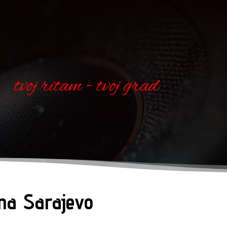
tvoj ritam - tvoj grad
ona Sarajevo