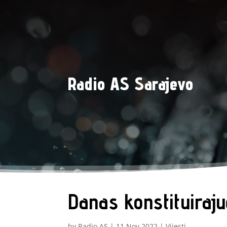
Radio AS Sarajevo
Danas konstituiraj
by
Radio AS
|
11 Nov 2022
|
Vijesti