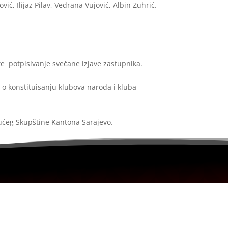
ć, Ilijaz Pilav, Vedrana Vujović, Albin Zuhrić.
 te potpisivanje svečane izjave zastupnika.
, o konstituisanju klubova naroda i kluba
jućeg Skupštine Kantona Sarajevo.