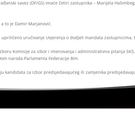
đanski savez (DF/GS) imaće četiri zastupnika – Marijela Hašimbegovi
 a to je Damir Marjanović.
će upriličeno uručivanje Uvjerenja o dodjeli mandata zastupnicima,
izboru Komisije za izbor i imenovanja i administrativna pitanja SKS
u Dom naroda Parlamenta Federacije BiH.
nju kandidata za izbor predsjedavajućeg ili zamjenika predsjedava