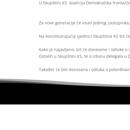
U Skupštini KS koalicija Demokratska fronta/Gra
Za nove generacije će imati jednog zastupnika,
Na konstituirajućoj sjednici Skupštine KS bit 
Kako je najavljeno, bit će donesene i odluke o 
Ostalih u Skupštini KS, te o izboru delegata 
Također će biti donesena i odluka o potvrđiva