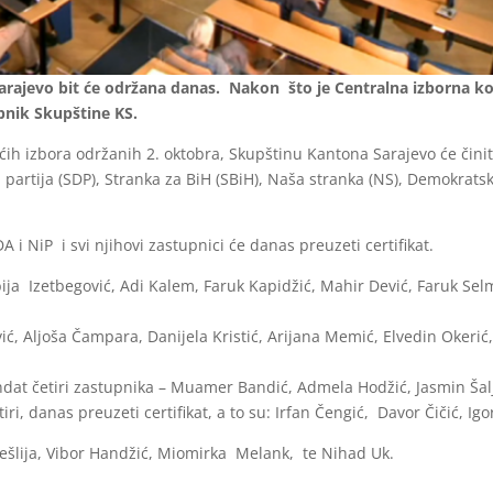
arajevo bit će održana danas. Nakon što je Centralna izborna kom
pnik Skupštine KS.
h izbora održanih 2. oktobra, Skupštinu Kantona Sarajevo će čini
a partija (SDP), Stranka za BiH (SBiH), Naša stranka (NS), Demokrats
 i NiP i svi njihovi zastupnici će danas preuzeti certifikat.
ija Izetbegović, Adi Kalem, Faruk Kapidžić, Mahir Dević, Faruk Selm
, Aljoša Čampara, Danijela Kristić, Arijana Memić, Elvedin Okerić,
ndat četiri zastupnika – Muamer Bandić, Admela Hodžić, Jasmin Šal
iri, danas preuzeti certifikat, a to su: Irfan Čengić, Davor Čičić, Igo
ešlija, Vibor Handžić, Miomirka Melank, te Nihad Uk.