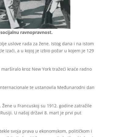
 socijalnu ravnopravnost.
olje uslove rada za žene. Istog dana i na istom
e izaći, a u kojoj je izbio požar u kojem je 129
na marširalo kroz New York tražeći kraće radno
 Internacionale te ustanovila Međunarodni dan
j. Žene u Francuskoj su 1912. godine zatražile
usiji. U našoj državi 8. mart je prvi put
 stekle svoja prava u ekonomskom, političkom i