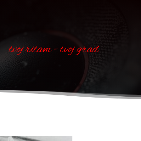
tvoj ritam - tvoj grad