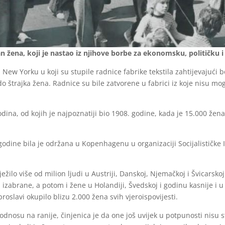
n žena, koji je nastao iz njihove borbe za ekonomsku, političku i
 New Yorku u koji su stupile radnice fabrike tekstila zahtijevajući b
o štrajka žena. Radnice su bile zatvorene u fabrici iz koje nisu mogl
godina, od kojih je najpoznatiji bio 1908. godine, kada je 15.000 že
dine bila je održana u Kopenhagenu u organizaciji Socijalističke
ilo više od milion ljudi u Austriji, Danskoj, Njemačkoj i Švicarsko
abrane, a potom i žene u Holandiji, Švedskoj i godinu kasnije i u R
roslavi okupilo blizu 2.000 žena svih vjeroispovijesti.
 odnosu na ranije, činjenica je da one još uvijek u potpunosti nisu