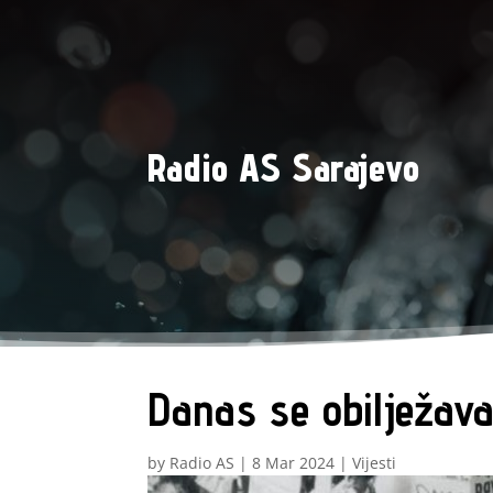
Radio AS Sarajevo
Danas se obilježav
by
Radio AS
|
8 Mar 2024
|
Vijesti