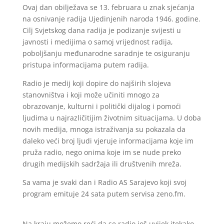
Ovaj dan obilježava se 13. februara u znak sjećanja
na osnivanje radija Ujedinjenih naroda 1946. godine.
Cilj Svjetskog dana radija je podizanje svijesti u
javnosti i medijima o samoj vrijednost radija,
poboljšanju međunarodne saradnje te osiguranju
pristupa informacijama putem radija.
Radio je medij koji dopire do najširih slojeva
stanovništva i koji može učiniti mnogo za
obrazovanje, kulturni i politički dijalog i pomoći
ljudima u najrazličitijim životnim situacijama. U doba
novih medija, mnoga istraživanja su pokazala da
daleko veći broj ljudi vjeruje informacijama koje im
pruža radio, nego onima koje im se nude preko
drugih medijskih sadržaja ili društvenih mreža.
Sa vama je svaki dan i Radio AS Sarajevo koji svoj
program emituje 24 sata putem servisa zeno.fm.
Na kraju možemo reći da se radio još uvijek itekako