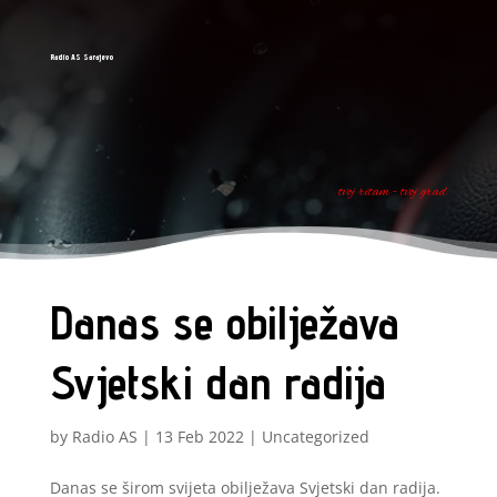
Radio AS Sarajevo
tvoj ritam - tvoj grad
Danas se obilježava
Svjetski dan radija
by
Radio AS
|
13 Feb 2022
|
Uncategorized
Danas se širom svijeta obilježava Svjetski dan radija.