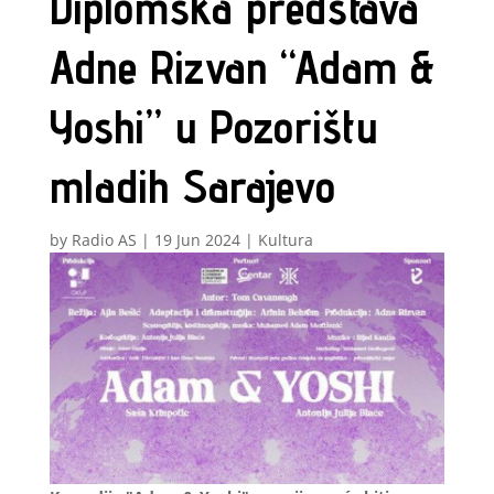
Diplomska predstava
Adne Rizvan “Adam &
Yoshi” u Pozorištu
mladih Sarajevo
by
Radio AS
|
19 Jun 2024
|
Kultura