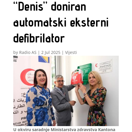
“Denis” doniran
automatski eksterni
defibrilator
by
Radio AS
|
2 Jul 2025
|
Vijesti
U okviru saradnje Ministarstva zdravstva Kantona