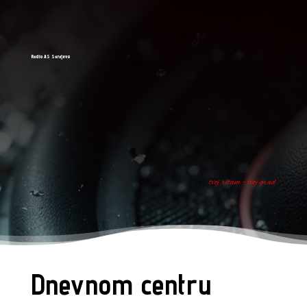
Radio AS Sarajevo
tvoj ritam - tvoj grad
Dnevnom centru