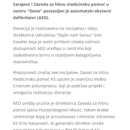
Sarajevo i Zavoda za hitnu medicinsku pomoć u
centru "Denis" postavljen je automatski eksterni
defibrilator (AED).
Donacija je realizovana na inicijativu i ideju
direktorice Udruženja "Dajte nam šansu" Ines
Kavalec koja je ovom prilikom istakla važnost
dostupnosti AED uređaja u centrima koji
svakodnevno brinu o osjetljivim kategorijama
stanovništva.
Prepoznavši značaj ove inicijative, Zavod za hitnu
medicinsku pomoć KS uputio je zvaničnu molbu
Crvenom polumjesecu, koji je podržao projekt i
omogućio realizaciju donacije.
AED uređaj uručila je direktorica Zavoda za hitnu
pomoć Jasna Husejinbegović-Musić, tokom kratke
ceremonije kojoj je prisustvovao i ministar zdravstva
KS Enis Hasanović, te generalni direktor Ureda
emiratskog polumjeseca u BiH Mahmoud Aly.