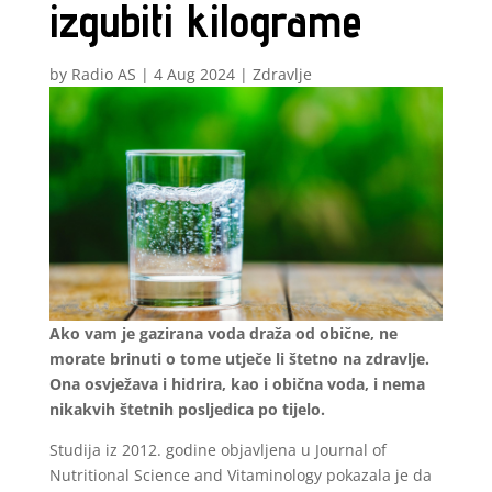
izgubiti kilograme
by
Radio AS
|
4 Aug 2024
|
Zdravlje
Ako vam je gazirana voda draža od obične, ne
morate brinuti o tome utječe li štetno na zdravlje.
Ona osvježava i hidrira, kao i obična voda, i nema
nikakvih štetnih posljedica po tijelo.
Studija iz 2012. godine objavljena u Journal of
Nutritional Science and Vitaminology pokazala je da