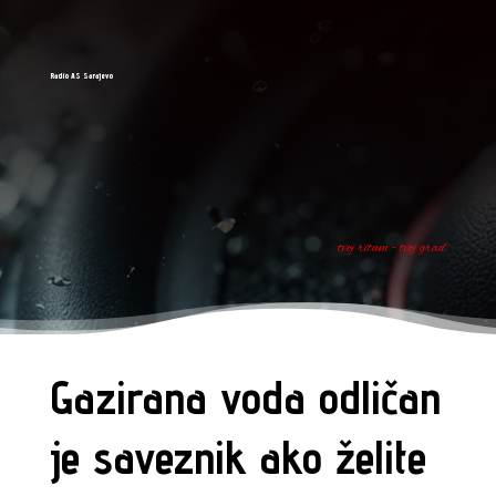
Radio AS Sarajevo
tvoj ritam - tvoj grad
Gazirana voda odličan
je saveznik ako želite