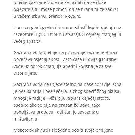
pijenje gazirane vode može učiniti da se duže
osjećate siti i može pomoći da se hrana duže zadrži
u vašem trbuhu, prenosi Nova.rs.
Hormon gladi grelin i hormon sitosti leptin djeluju na
receptore u grlu i trbuhu stvarajući osjećaj manjeg ili
većeg apetita.
Gazirana voda djeluje na povećanje razine leptina i
povećava osjećaj sitosti. Zato čaša ili dvije gazirane
vode uz obrok smanjuje apetit i korisna je za sve
vrste dijeta.
Gazirana voda ne utječe štetno na naše zdravlje. Ona
je bez kalorija i bez šećera, a zbog specifičnog okusa,
mnogi je radiije i više piju. Stvara osjećaj sitosti,
osobito ako se pije na prazan želudac, tako
poboljšava probavu i odličan je saveznik u
mršavljenju.
Možete odahnuti i slobodno popiti svoje omiljeno