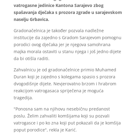
vatrogasne jedinice Kantona Sarajevo zbog
spašavanja dječaka s prozora zgrade u sarajevskom
naselju Grbavica.
Gradonačelnica je također pozvala nadležne
institucije da zajedno s Gradom Sarajevom pomognu
porodici ovog dječaka jer je njegova samohrana
majka morala ostaviti u stanu njega i još jedno dijete
da bi otišla raditi.
Zahvalnicu je od gradonačelnice primio Muhamed
Duran koji je zajedno s kolegama spasio s prozora
dvogodišnje dijete. Nevjerovatno brzom i hrabrom
reakcijom vatrogasaca spriječena je moguća
tragedija.
"Ponosna sam na njihovu nesebičnu predanost
poslu. Želim zahvaliti komšijama koji su pozvali
vatrogasce i po ko zna koji put pokazali da je komšija
poput porodice", rekla je Karić.