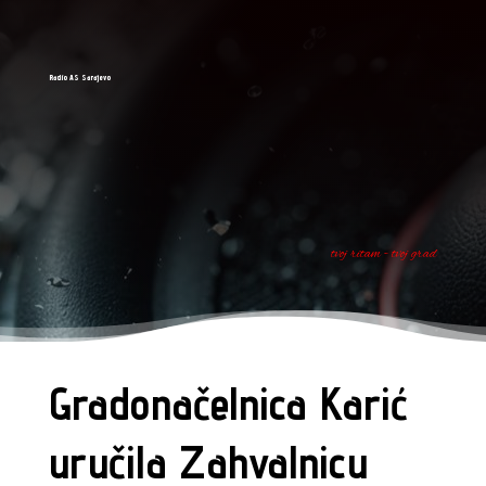
Radio AS Sarajevo
tvoj ritam - tvoj grad
Gradonačelnica Karić
uručila Zahvalnicu