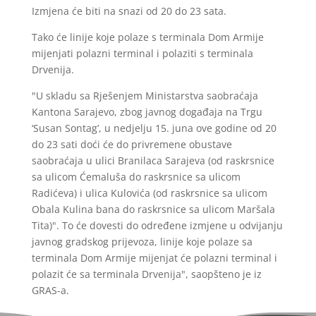
Izmjena će biti na snazi od 20 do 23 sata.
Tako će linije koje polaze s terminala Dom Armije
mijenjati polazni terminal i polaziti s terminala
Drvenija.
"U skladu sa Rješenjem Ministarstva saobraćaja
Kantona Sarajevo, zbog javnog događaja na Trgu
‘Susan Sontag’, u nedjelju 15. juna ove godine od 20
do 23 sati doći će do privremene obustave
saobraćaja u ulici Branilaca Sarajeva (od raskrsnice
sa ulicom Ćemaluša do raskrsnice sa ulicom
Radićeva) i ulica Kulovića (od raskrsnice sa ulicom
Obala Kulina bana do raskrsnice sa ulicom Maršala
Tita)". To će dovesti do određene izmjene u odvijanju
javnog gradskog prijevoza, linije koje polaze sa
terminala Dom Armije mijenjat će polazni terminal i
polazit će sa terminala Drvenija", saopšteno je iz
GRAS-a.