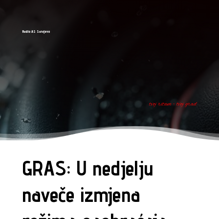
Radio AS Sarajevo
tvoj ritam - tvoj grad
GRAS: U nedjelju
naveče izmjena