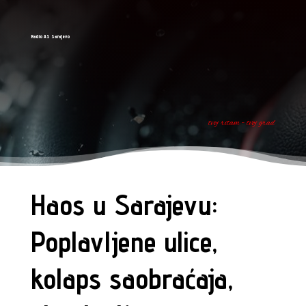
Radio AS Sarajevo
tvoj ritam - tvoj grad
Haos u Sarajevu:
Poplavljene ulice,
kolaps saobraćaja,