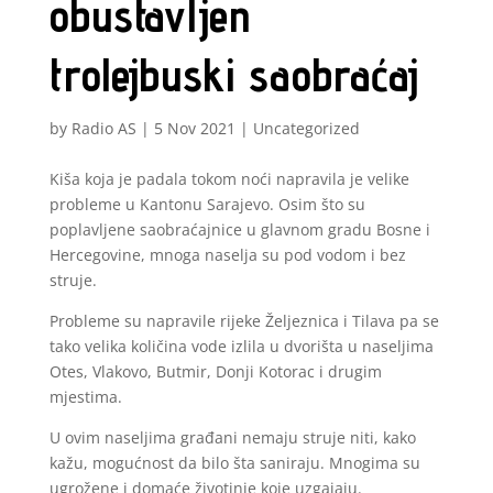
obustavljen
trolejbuski saobraćaj
by
Radio AS
|
5 Nov 2021
|
Uncategorized
Kiša koja je padala tokom noći napravila je velike
probleme u Kantonu Sarajevo. Osim što su
poplavljene saobraćajnice u glavnom gradu Bosne i
Hercegovine, mnoga naselja su pod vodom i bez
struje.
Probleme su napravile rijeke Željeznica i Tilava pa se
tako velika količina vode izlila u dvorišta u naseljima
Otes, Vlakovo, Butmir, Donji Kotorac i drugim
mjestima.
U ovim naseljima građani nemaju struje niti, kako
kažu, mogućnost da bilo šta saniraju. Mnogima su
ugrožene i domaće životinje koje uzgajaju.