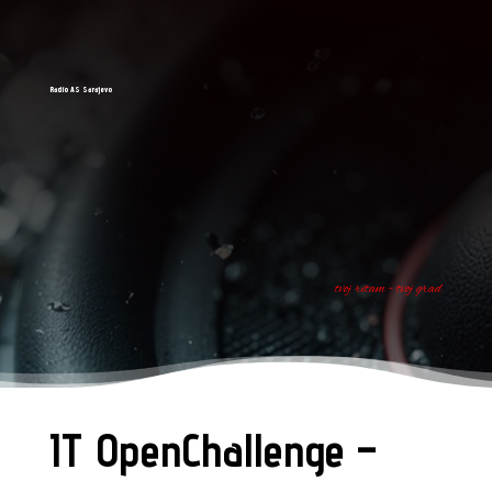
Radio AS Sarajevo
tvoj ritam - tvoj grad
IT OpenChallenge –