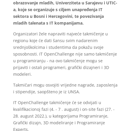
obrazovanje mladih, Univerziteta u Sarajevu i UTIC-
a, koje se organizuje s ciljem unapređenja IT
sektora u Bosni i Hercegovini, te povezivanja
mladih talenata s IT kompanijama.
Organizatori žele napraviti najveće takmičenje u
regionu koje će dati šansu svim nadarenim
srednjoškolcima i studentima da pokažu svoje
sposobnosti. IT OpenChallenge nije samo takmičenje
u programiranju - na ovo takmičenje mogu se
prijaviti i ostali programeri, grafički dizajneri i 3D
modeleri.
Takmičari mogu osvojiti vrijedne nagrade, zaposlenja
i stipendije, saopšteno je iz UNSA.
IT OpenChallenge takmičenje će se odvijati u
kvalifikacionoj fazi (4. - 7 . august) i on-site fazi (27. -
28. august 2022.), u kategorijama Programiranje,
Grafički dizajn, 3D modeliranje i Programiranje
Experts.