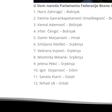
U Dom naroda Parlamenta Federacije Bosne i 
Haris Zahiragić – Bošnjak
Fatima Gavrankapetanović-Smailbegović – B
Kemal Ademović – Bošnjak
Irfan Čengić – Bošnjak
Damir Marjanović – Hrvat
Smiljana Viteškić – Srpkinja
Vedrana Vujović– Srpkinja
Miomirka Melank– Srpkinja
Jelena Pekić – Srpkinja
Igor Stojanović – Srbin
Sanela Klarić
– Ostali
Nihad Uk – Ostali