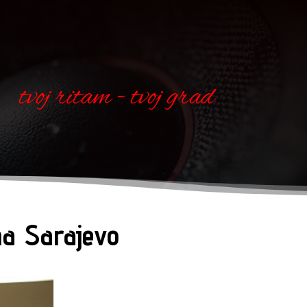
tvoj ritam - tvoj grad
na Sarajevo