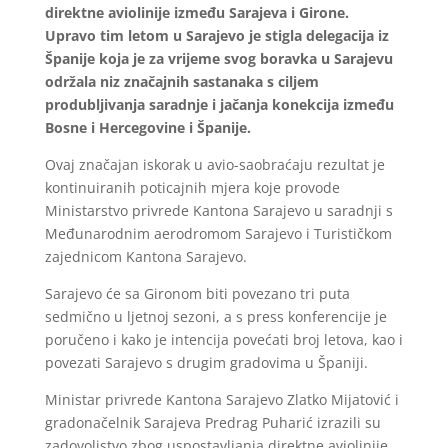
direktne aviolinije između Sarajeva i Girone.
Upravo tim letom u Sarajevo je stigla delegacija iz
Španije koja je za vrijeme svog boravka u Sarajevu
održala niz značajnih sastanaka s ciljem
produbljivanja saradnje i jačanja konekcija između
Bosne i Hercegovine i Španije.
Ovaj značajan iskorak u avio-saobraćaju rezultat je
kontinuiranih poticajnih mjera koje provode
Ministarstvo privrede Kantona Sarajevo u saradnji s
Međunarodnim aerodromom Sarajevo i Turističkom
zajednicom Kantona Sarajevo.
Sarajevo će sa Gironom biti povezano tri puta
sedmično u ljetnoj sezoni, a s press konferencije je
poručeno i kako je intencija povećati broj letova, kao i
povezati Sarajevo s drugim gradovima u Španiji.
Ministar privrede Kantona Sarajevo Zlatko Mijatović i
gradonačelnik Sarajeva Predrag Puharić izrazili su
zadovoljstvo zbog uspostavljanja direktne aviolinije,