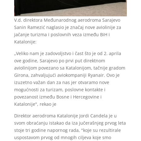
V.d. direktora Međunarodnog aerodroma Sarajevo
Sanin Ramezić naglasio je značaj nove aviolinije za
jačanje turizma i poslovnih veza između BiH i
Katalonije:
„Veliko nam je zadovoljstvo i čast što je od 2. aprila
ove godine, Sarajevo po prvi put direktnom
aviolinijom povezano sa Katalonijom, tačnije gradom
Girona, zahvaljujući aviokompaniji Ryanair. Ovo je
izuzetno važan dan za nas jer otvaramo nove
mogućnosti za turizam, poslovne kontakte i
povezanost između Bosne i Hercegovine i
Katalonije", rekao je
Direktor aerodroma Katalonije Jordi Candela je u
svom obraćanju istakao da iza jučerašnjeg prvog leta
stoje tri godine napornog rada, "koje su rezultirale
uspostavom prvog od mnogih ciljeva koje smo