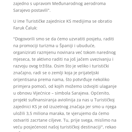
zajedno s upravom Međunarodnog aerodroma
Sarajevo postavili".
U ime Turističke zajednice KS medijima se obratio
Faruk Čaluk:
"Dogovorili smo se da ćemo uzvratiti posjetu, raditi
na promociji turizma u Španiji i ubuduće,
organizirati razmjenu novinara već tokom narednog
mjeseca, te aktivno raditi na još jačem uvezivanju i
razvoju ovog tržišta. Osim što je veliko i turistički
značajno, radi se o zemlji koja je prijateljski
orijentisana prema nama, što potvrđuje nekoliko
primjera pomoći, od kojih možemo izdvojiti ulaganje
u obnovu Vijećnice – simbola Sarajeva. Općenito,
projekt sufinansiranja aviolinija za nas u Turističkoj
zajednici KS je od izuzetnog značaja jer smo u njega
uložili 3,5 miliona maraka, te vjerujemo da ćemo
ostvariti zacrtane ciljeve. Tu, prije svega, mislimo na
veću posjećenost našoj turističkoj destinaciji", rekao