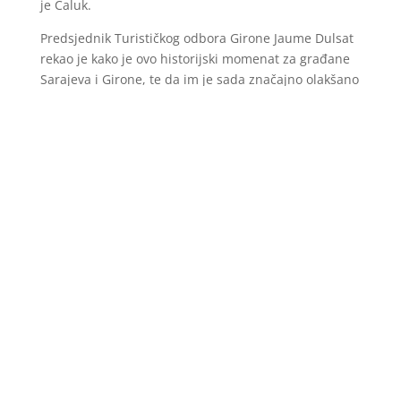
je Čaluk.
Predsjednik Turističkog odbora Girone Jaume Dulsat
rekao je kako je ovo historijski momenat za građane
Sarajeva i Girone, te da im je sada značajno olakšano
upoznavanje ljepota oba područja.
Konferenciju je zaključio predsjednik pokrajine
Girona Miquel Noguer koji je posebno naglasio
historijsku poveznicu Bosne i Hercegovine i Španije i
dodao kako ova konekcija otvara vrata Sarajevu
prema jugu Europe, ali i Južne Amerike.
Ova zvanična posjeta i konferencija za medije
predstavljaju značajan iskorak ka jačanju
međuregionalne saradnje i unapređenje ekonomske
i kulturne povezanosti između Kantona Sarajevo i
pokrajine Girona. U narednom periodu, očekuje se
nastavak razgovora o konkretnim zajedničkim
inicijativama koje će dodatno osnažiti ovu saradnju.