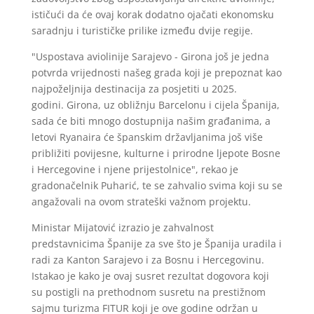
ističući da će ovaj korak dodatno ojačati ekonomsku
saradnju i turističke prilike između dvije regije.
"Uspostava aviolinije Sarajevo - Girona još je jedna
potvrda vrijednosti našeg grada koji je prepoznat kao
najpoželjnija destinacija za posjetiti u 2025.
godini. Girona, uz obližnju Barcelonu i cijela Španija,
sada će biti mnogo dostupnija našim građanima, a
letovi Ryanaira će španskim državljanima još više
približiti povijesne, kulturne i prirodne ljepote Bosne
i Hercegovine i njene prijestolnice", rekao je
gradonačelnik Puharić, te se zahvalio svima koji su se
angažovali na ovom strateški važnom projektu.
Ministar Mijatović izrazio je zahvalnost
predstavnicima Španije za sve što je Španija uradila i
radi za Kanton Sarajevo i za Bosnu i Hercegovinu.
Istakao je kako je ovaj susret rezultat dogovora koji
su postigli na prethodnom susretu na prestižnom
sajmu turizma FITUR koji je ove godine održan u