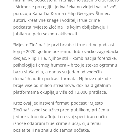
- širimo se po regiji i jedva čekamo vidjeti vas uživo",
poručuju Katia Tia Kozina i Filip Georgiev-Štimec,
autori, kreativne snage i voditelji true-crime
podcasta "Mjesto Zločina", s kojim obilježavaju i
jubilarnu petu sezonu aktivnosti.
"Mjesto Zločina" je prvi hrvatski true crime podcast
koji je 2020. godine pokrenuo dubrovačko-zagrebački
dvojac, Filip i Tia. Njihov stil – kombinacija forenzike,
psihologije i crnog humora – brzo je stekao ogromnu
bazu slušatelja, a danas su jedan od vodećih
domaćih audio-podcast formata. Njihove epizode
broje više od milion streamova, dok na digitalnim
platformama okupljaju više od 13.000 pratilaca.
Kroz ovaj jedinstveni format, podcast "Mjesto
Zločina" izvodi se uživo pred publikom, pri čemu
jednokratno obrađuju i na svoj specifičan način
iznose odabrani true-crime slučaj, čiju temu
posjetitelji ne znaju do samog početka.