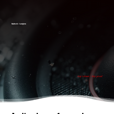
Radio AS Sarajevo
tvoj ritam - tvoj grad