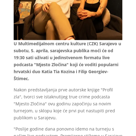
U Multimedijalnom centru kulture (CZK) Sarajevo u
subotu, 5. aprila, sarajevska publika moći će od
19:30 sati uživati u jedinstvenom formatu live
podcasta "Mjesto Zločina" koji će voditi popularni
hrvatski duo Katia Tia Kozina i Filip Georgiev-
Štimec.
Nakon predstavljanja prve autorske knjige "Profil
zla", tvorci sve istaknutijeg true crime podcasta
"Mjesto Zločina" ovu godinu započinju sa novim
turnejom, u sklopu koje će prvi put nastupiti pred
publikom u Sarajevu.
"Poslije godine dana ponovno idemo na turneju s
našim live podcastom. Premijerno stižemo u Sarajevo