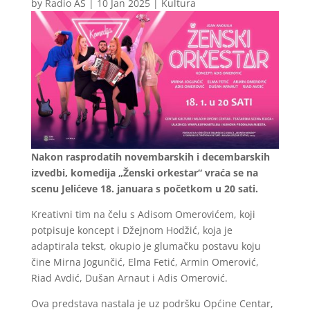
by
Radio AS
|
10 Jan 2025
|
Kultura
Nakon rasprodatih novembarskih i decembarskih
izvedbi, komedija „Ženski orkestar“ vraća se na
scenu Jelićeve 18. januara s početkom u 20 sati.
Kreativni tim na čelu s Adisom Omerovićem, koji
potpisuje koncept i Džejnom Hodžić, koja je
adaptirala tekst, okupio je glumačku postavu koju
čine Mirna Jogunčić, Elma Fetić, Armin Omerović,
Riad Avdić, Dušan Arnaut i Adis Omerović.
Ova predstava nastala je uz podršku Općine Centar,