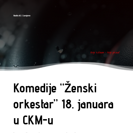
Radio AS Sarajevo
tvoj ritam - tvoj grad
Komedije “Ženski
orkestar” 18. januara
u CKM-u