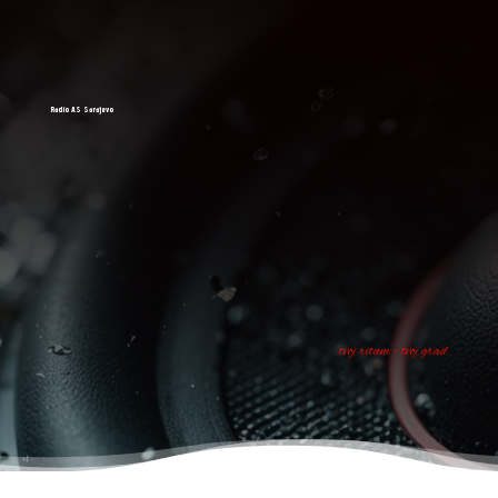
Radio AS Sarajevo
tvoj ritam - tvoj grad