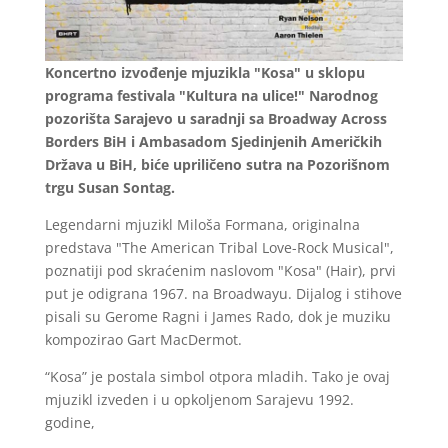
Koncertno izvođenje mjuzikla "Kosa" u sklopu
programa festivala "Kultura na ulice!" Narodnog
pozorišta Sarajevo u saradnji sa Broadway Across
Borders BiH i Ambasadom Sjedinjenih Američkih
Država u BiH, biće upriličeno sutra na Pozorišnom
trgu Susan Sontag.
Legendarni mjuzikl Miloša Formana, originalna
predstava "The American Tribal Love-Rock Musical",
poznatiji pod skraćenim naslovom "Kosa" (Hair), prvi
put je odigrana 1967. na Broadwayu. Dijalog i stihove
pisali su Gerome Ragni i James Rado, dok je muziku
kompozirao Gart MacDermot.
“Kosa” je postala simbol otpora mladih. Tako je ovaj
mjuzikl izveden i u opkoljenom Sarajevu 1992.
godine,