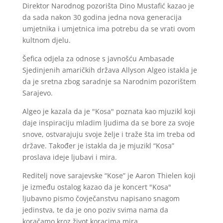
Direktor Narodnog pozorišta Dino Mustafić kazao je
da sada nakon 30 godina jedna nova generacija
umjetnika i umjetnica ima potrebu da se vrati ovom
kultnom djelu.
Šefica odjela za odnose s javnošću Ambasade
Sjedinjenih amaričkih država Allyson Algeo istakla je
da je sretna zbog saradnje sa Narodnim pozorištem
Sarajevo.
Algeo je kazala da je "Kosa" poznata kao mjuzikl koji
daje inspiraciju mladim ljudima da se bore za svoje
snove, ostvarajuju svoje želje i traže šta im treba od
države. Također je istakla da je mjuzikl “Kosa”
proslava ideje ljubavi i mira.
Reditelj nove sarajevske “Kose” je Aaron Thielen koji
je između ostalog kazao da je koncert "Kosa"
ljubavno pismo čovječanstvu napisano snagom
jedinstva, te da je ono poziv svima nama da
koračamo kroz život koracima mira.