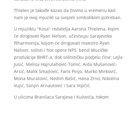
Thielen je takođe kazao da živimo u vremenu kad
nam je ovaj mjuzikl sa svojom simbolikom potreban.
U mjuziklu "Kosa" redatelja Aarona Thielena, kojim
će dirigovati Ryan Nelson, učestvuju Sarajevska
filharmonija, kojom će dirigovati maestro Ryan
Nelson, solisti i hor opere NPS, bend Muzičke
produkcije BHRT-a, dok solitstičku podjelu čine: Lejla
Jusić, Melisa Hajrulahović-Tomić, Aida Mušanović-
Arsić, Malik Smajlović, Faris Pinjo, Marko Mirković,
Mona Muratović, Nedim Bašić, Hana Zrno, Nikolina
Vujić, Sanjin Arnautović i Sara Vojičić.
U ulicima Branilaca Sarajeva i Kulovića, tokom
izvođenja predstave saobraćaj će biti obustavljen.