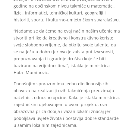
godine na općinskom nivou takmiče u matematici,
fizici, informatici, tehničkoj kulturi, geografiji i
historiji, sportu i kulturno-umjetničkom stvaralaštvu.
“Nadamo se da ćemo na ovaj način našim učenicima
stvoriti prilike da kreativno i konstruktivno koriste
svoje slobodno vrijeme, da otkriju svoje talente, da
se natječu u dobru jer ovo je zaista put izvrsnosti,
prepoznavanja i izgradnje društva koje će biti
bazirano na vrijednostima”, istakla je ministrica
Hota- Muminović.
Današnjim sporazumima jedan dio finansijskih
obaveza na realizaciji ovih takmičenja preuzimaju
načelnici, odnosno općine. Kako je istakla ministrica,
zajedničkim djelovanjem u ovom projektu, ova
obrazovna priča dobija i važan lokalni značaj jer
poboljšava uvjete života i postavlja dobre standarde
u samim lokalnim zajednicama.