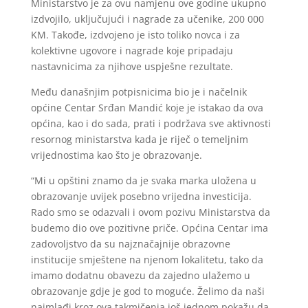
Ministarstvo je za ovu namjenu ove godine ukupno
izdvojilo, uključujući i nagrade za učenike, 200 000
KM. Takođe, izdvojeno je isto toliko novca i za
kolektivne ugovore i nagrade koje pripadaju
nastavnicima za njihove uspješne rezultate.
Među današnjim potpisnicima bio je i načelnik
općine Centar Srđan Mandić koje je istakao da ova
općina, kao i do sada, prati i podržava sve aktivnosti
resornog ministarstva kada je riječ o temeljnim
vrijednostima kao što je obrazovanje.
“Mi u opštini znamo da je svaka marka uložena u
obrazovanje uvijek posebno vrijedna investicija.
Rado smo se odazvali i ovom pozivu Ministarstva da
budemo dio ove pozitivne priče. Općina Centar ima
zadovoljstvo da su najznačajnije obrazovne
institucije smještene na njenom lokalitetu, tako da
imamo dodatnu obavezu da zajedno ulažemo u
obrazovanje gdje je god to moguće. Želimo da naši
najmlađi kroz ova takmičenja još jednom pokažu da