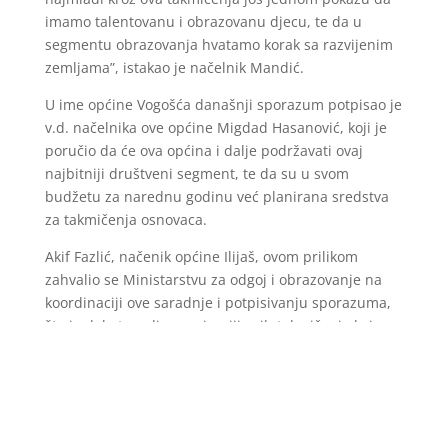
imamo talentovanu i obrazovanu djecu, te da u
segmentu obrazovanja hvatamo korak sa razvijenim
zemljama”, istakao je načelnik Mandić.
U ime općine Vogošća današnji sporazum potpisao je
v.d. načelnika ove općine Migdad Hasanović, koji je
poručio da će ova općina i dalje podržavati ovaj
najbitniji društveni segment, te da su u svom
budžetu za narednu godinu već planirana sredstva
za takmičenja osnovaca.
Akif Fazlić, načenik općine Ilijaš, ovom prilikom
zahvalio se Ministarstvu za odgoj i obrazovanje na
koordinaciji ove saradnje i potpisivanju sporazuma,
što je dalo temelj organizaciji ovih takmičenja koja,
kako podsjeća načelnik, nije jednostavna, te ističe i
zadovoljstvo što se proširuje obim takmičenja, a sve
u svrhu podizanja kvaliteta i znanja učenika
osnovnih škola.