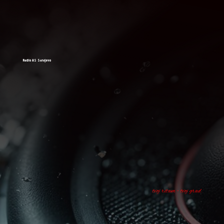
Radio AS Sarajevo
tvoj ritam - tvoj grad