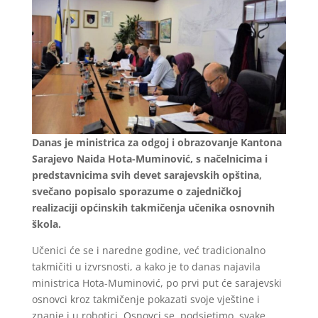
Danas je ministrica za odgoj i obrazovanje Kantona
Sarajevo Naida Hota-Muminović, s načelnicima i
predstavnicima svih devet sarajevskih opština,
svečano popisalo sporazume o zajedničkoj
realizaciji općinskih takmičenja učenika osnovnih
škola.
Učenici će se i naredne godine, već tradicionalno
takmičiti u izvrsnosti, a kako je to danas najavila
ministrica Hota-Muminović, po prvi put će sarajevski
osnovci kroz takmičenje pokazati svoje vještine i
znanje i u robotici. Osnovci se, podsjetimo, svake