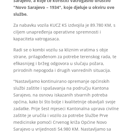
Sarajevo, a koje će koristiti Vatrogasno društvo
"Novo Sarajevo – 1934", koje djeluje u okviru ove
službe.
Za nabavku vozila KUCZ KS izdvojila je 89.780 KM, s
ciljem unapređenja operativne spremnosti i
kapaciteta vatrogasaca.
Radi se o kombi vozilu sa kliznim vratima s obje
strane, prilagođenom za potrebe terenskog rada, te
efikasnijeg i bržeg odgovora u slučaju požara,
prirodnih nepogoda i drugih vanrednih situacija.
"Nastavljamo kontinuirano opremanje općinskih
službi zaštite i spašavanja na području Kantona
Sarajevo, na osnovu iskazanih stvarnih potreba
općina, kako bi što bolje i kvalitetnije obavljali svoje
zadatke. Prije šest mjeseci Kantonalna uprava civilne
zaštite je uručila i vozilo za potrebe Službe Prve
medicinske pomoći Crvenog križa Općine Novo
Sarajevo u vrijednosti 54.980 KM. Nastavljamo sa