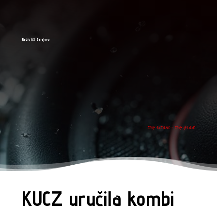
Radio AS Sarajevo
tvoj ritam - tvoj grad
KUCZ uručila kombi