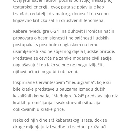
Ovaj jedinstveni autor, poznat po svojoj neiscrpnoj
teatarskoj energiji, ovog puta se pojavljuje kao
izvođač, redatelj i dramaturg, donoseći na scenu
književno-kritičku satiru društvenih fenomena.
Kabare "Međuigre 0-24" na duhovit i ironičan način
progovara o besmislenosti i nelogičnosti ljudskih
postupaka, s posebnim naglaskom na temu
usamljenosti kao neizbježnog dijela ljudske prirode.
Predstava se osvrće na zamke moderne civilizacije,
naglašavajući da iako se one ne mogu izliječiti,
njihovi učinci mogu biti ublaženi.
Inspirirane Cervantesovim "međuigrama", koje su
bile kratke predstave u pauzama između dužih
kazališnih komada, "Međuigre 0-24" predstavljaju niz
kratkih promišljanja i svakodnevnih situacija
oblikovanih u kratke priče.
Neke od njih čine srž kabaretskog izraza, dok se
druge mijenjaju iz izvedbe u izvedbu, pružajući