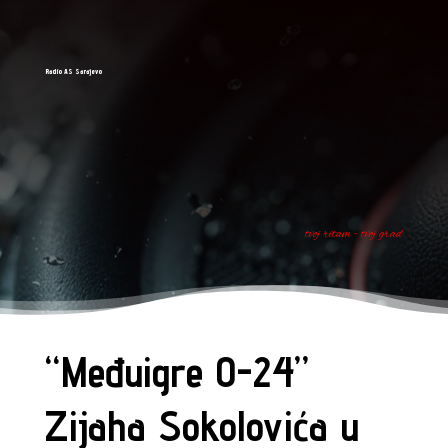
Radio AS Sarajevo
tvoj ritam - tvoj grad
“Međuigre 0-24”
Zijaha Sokolovića u