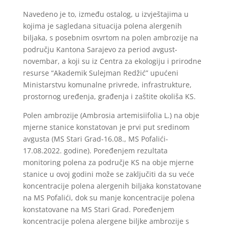
Navedeno je to, između ostalog, u izvještajima u
kojima je sagledana situacija polena alergenih
biljaka, s posebnim osvrtom na polen ambrozije na
području Kantona Sarajevo za period avgust-
novembar, a koji su iz Centra za ekologiju i prirodne
resurse “Akademik Sulejman Redžić” upućeni
Ministarstvu komunalne privrede, infrastrukture,
prostornog uređenja, građenja i zaštite okoliša KS.
Polen ambrozije (Ambrosia artemisiifolia L.) na obje
mjerne stanice konstatovan je prvi put sredinom
avgusta (MS Stari Grad-16.08., MS Pofalići-
17.08.2022. godine). Poređenjem rezultata
monitoring polena za područje KS na obje mjerne
stanice u ovoj godini može se zaključiti da su veće
koncentracije polena alergenih biljaka konstatovane
na MS Pofalići, dok su manje koncentracije polena
konstatovane na MS Stari Grad. Poređenjem
koncentracije polena alergene biljke ambrozije s