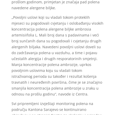
prošlom godinom, primjetan je značaja pad polena
navedene alergene biljke.
„Povoljni uslovi koji su vladali tokom proteklih
mjeseci su pogodovali cvjetanju i oslobađanju visokih
koncentracija polena alergene biljke ambrosia
artemisiifolia L. Mali broj dana s padavinama i veći
broj sunčanih dana su pogodovali i cvjetanju drugih
alergenih biljaka. Navedeni povoljni uslovi doveli su
do zadržavanja polena u vazduhu, a time i pojavu
učestalih alergija i drugih resporatorinih smjetnji.
Manja koncentracije polena ambrozije, uprkos
povoljnim uslovima koju su vladali tokom
istraživanog perioda su također i rezultat košenja
travnatih i neuređenih površina, čime je se značajno
smanjila koncentracija polena ambrozije u zraku u
odnosu na prošlu godinu“, navode iz Centra.
Svi pripremljeni izvještaji monitoring polena na
području Kantona Sarajevo se kontinuirano