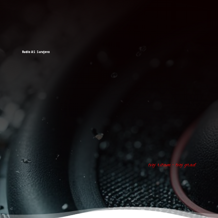
Radio AS Sarajevo
tvoj ritam - tvoj grad