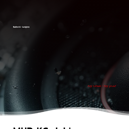
Radio AS Sarajevo
tvoj ritam - tvoj grad