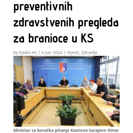
preventivnih
zdravstvenih pregleda
za branioce u KS
by
Radio AS
|
6 Jun 2024
|
Vijesti
,
Zdravlje
Ministar za boračka pitanja Kantona Sarajevo Omer