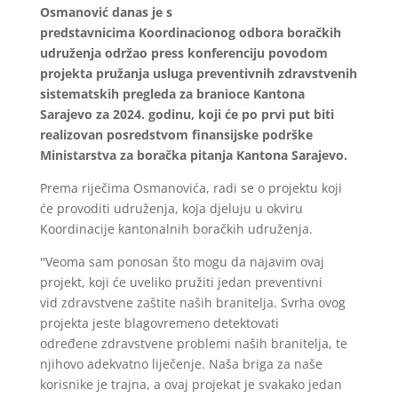
Osmanović danas je s
predstavnicima Koordinacionog odbora boračkih
udruženja održao press konferenciju povodom
projekta pružanja usluga preventivnih zdravstvenih
sistematskih pregleda za branioce Kantona
Sarajevo za 2024. godinu, koji će po prvi put biti
realizovan posredstvom finansijske podrške
Ministarstva za boračka pitanja Kantona Sarajevo.
Prema riječima Osmanovića, radi se o projektu koji
će provoditi udruženja, koja djeluju u okviru
Koordinacije kantonalnih boračkih udruženja.
''Veoma sam ponosan što mogu da najavim ovaj
projekt, koji će uveliko pružiti jedan preventivni
vid zdravstvene zaštite naših branitelja. Svrha ovog
projekta jeste blagovremeno detektovati
određene zdravstvene problemi naših branitelja, te
njihovo adekvatno liječenje. Naša briga za naše
korisnike je trajna, a ovaj projekat je svakako jedan