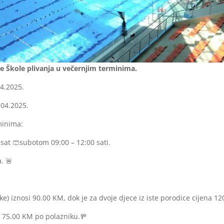
se Škole plivanja u večernjim terminima.
04.2025.
.04.2025.
minima:
 sat 🩳subotom 09:00 – 12:00 sati.
. 🚨
e) iznosi 90.00 KM, dok je za dvoje djece iz iste porodice cijena 1
si 75.00 KM po polazniku.🚥