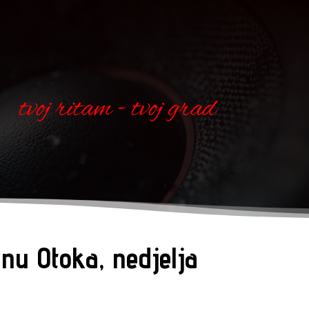
tvoj ritam - tvoj grad
nu Otoka, nedjelja