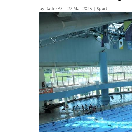
by
Radio AS
|
27 Mar 2025
|
Sport