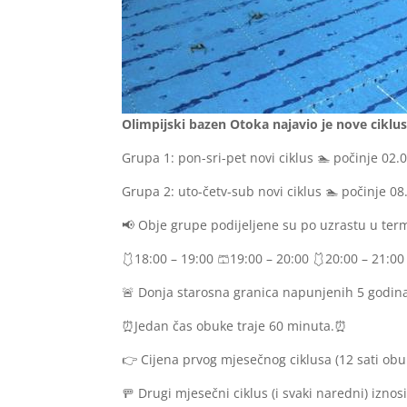
Olimpijski bazen Otoka najavio je nove ciklu
Grupa 1: pon-sri-pet novi ciklus 🏊 počinje 02.
Grupa 2: uto-četv-sub novi ciklus 🏊 počinje 08
📢 Obje grupe podijeljene su po uzrastu u ter
🩱18:00 – 19:00 🩳19:00 – 20:00 🩱20:00 – 21:00
🚨 Donja starosna granica napunjenih 5 godina
⏰Jedan čas obuke traje 60 minuta.⏰
👉 Cijena prvog mjesečnog ciklusa (12 sati obuk
🚥 Drugi mjesečni ciklus (i svaki naredni) izno