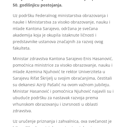
50. godišnjicu postojanja.
Uz podršku Federalnog ministarstva obrazovanja i
nauke i Ministarstva za visoko obrazovanje, nauku i
mlade Kantona Sarajevo, održana je svečana
akademija koja je okupila istaknute ličnosti i
predstavnike ustanova značajnih za razvoj ovog
fakulteta.
Ministar zdravstva Kantona Sarajevo Enis Hasanović,
pomoćnica ministrice za visoko obrazovanje, nauku i
mlade Azemina Njuhović te rektor Univerziteta u
Sarajevu Rifat Škrijelj u svojim obraćanjima, čestitali
su dekanesi Azriji Pašalić na ovom važnom jubileju.
Ministar Hasanović i pomoćnica Njuhović najavili su i
ubuduće podršku za nastavak razvoja prema
vrhunskom obrazovanju i izvrsnosti u oblasti
zdravstva.
Uz uručenje priznanja i zahvalnica, ova svečanost je