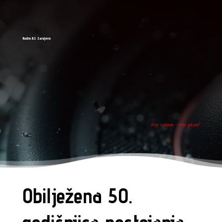
Radio AS Sarajevo
tvoj ritam - tvoj grad
Obilježena 50.