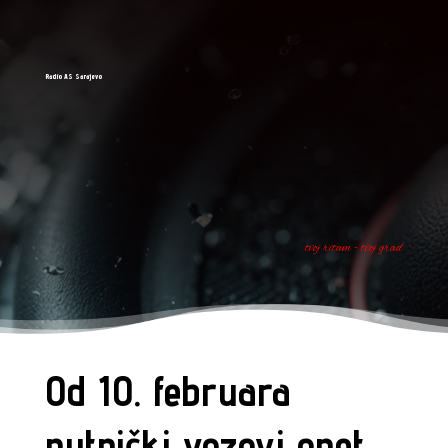
Radio AS Sarajevo
tvoj ritam - tvoj grad
Od 10. februara
putnički vozovi opet