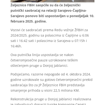
Željeznice FBiH saopćile su da će željeznički
putnički saobraćaj na relaciji Sarajevo-Čapljina-
Sarajevo ponovo biti uspostavljen u ponedjeljak 10.
februara 2025. godine.
Vozovi će saobraćati prema Redu vožnje ŽFBiH za
2024/2025. godinu sa polascima iz Čapljine u 6:06
sati i 16:42 sati i polascima iz Sarajeva u 07:15h i
16:46h.
Ova putnička linija uspostavlja se nakon
četveromjesečne pauze uzrokovane teškim
oštećenjem pruge u Donjoj Jablanici.
Podsjećamo, razorne nepogode od 4. oktobra 2024.
godine uzrokovale su gotovo četveromjesečni prekid
saobraćaja što za JP Željeznice FBiH predstavlja
smanjenje prihoda u visini 22,5 miliona KM.
Rekonstrukcija pruge u Donjoj Jablanici realizovana
je zahvaljujući donaciji turske kompanije Cengiz