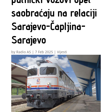
saobraćaju na relaciji
Sarajevo-Čapljina-
Sarajevo
by
Radio AS
|
7 Feb 2025
|
Vijesti