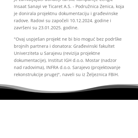
Insaat Sanayi ve Ticaret A.S. - Podružnica Zenica, koja
je donirala projektnu dokumentaciju i građevinske
radove. Radovi su započeli 10.12.2024. godine i
završeni su 23.01.2025. godine.
"Ovaj uspješan projekt ne bi bio moguć bez podrške
brojnih partnera i donatora: Građevinski fakultet
Univerziteta u Sarajevu (revizija projektne
dokumentacije), Institut IGH d.o.o. Mostar (nadzor
nad radovima), INFRA d.o.o. Sarajevo (projektovanje
rekonstrukcije pruge)", naveli su iz Željeznica FBiH.