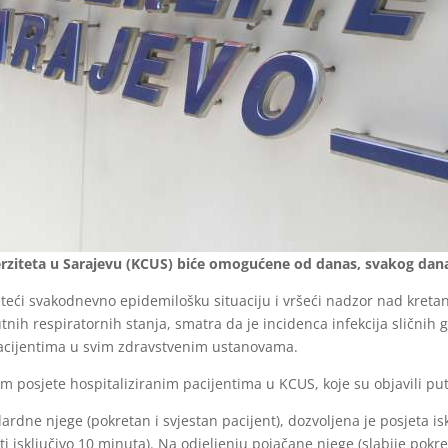
rziteta u Sarajevu (KCUS) biće omogućene od danas, svakog dana
teći svakodnevno epidemilošku situaciju i vršeći nadzor nad kreta
akutnih respiratornih stanja, smatra da je incidenca infekcija sličnih 
acijentima u svim zdravstvenim ustanovama.
kom posjete hospitaliziranim pacijentima u KCUS, koje su objavili p
rdne njege (pokretan i svjestan pacijent), dozvoljena je posjeta is
i isključivo 10 minuta). Na odjeljenju pojačane njege (slabije pokr