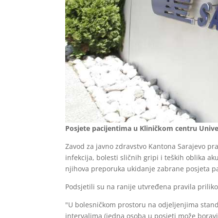
Posjete pacijentima u Kliničkom centru Unive
Zavod za javno zdravstvo Kantona Sarajevo pra
infekcija, bolesti sličnih gripi i teških oblika 
njihova preporuka ukidanje zabrane posjeta p
Podsjetili su na ranije utvređena pravila prili
"U bolesničkom prostoru na odjeljenjima standa
intervalima (jedna osoba u posjeti može boravit