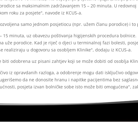
 porodice sa maksimalnim zadržavanjem 15 – 20 minuta. U redovnoj 
kom roku za posjete", navode iz KCUS-a.
 dozvoljena samo jednom posjetiocu (npr. užem članu porodice) i to 
– 15 minuta, uz obavezu poštivanja higijenskih procedura bolnice. 
a uže porodice. Kad je riječ o djeci u terminalnoj fazi bolesti, pos
se realiziraju u dogovoru sa osobljem Klinike", dodaju iz KCUS-a.
biti odobrena uz pisani zahtjev koji se može dobiti od osoblja Klin
čivo iz opravdanih razloga, a odobrenje mogu dati isključivo odgovor
Sugerišemo da ne donosite hranu i napitke pacijentima bez saglasn
ćnosti, posjeta izvan bolničke sobe isto može biti omogućena", za