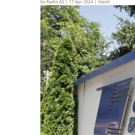
by
Radio AS
|
17 Apr 2024
|
Vijesti