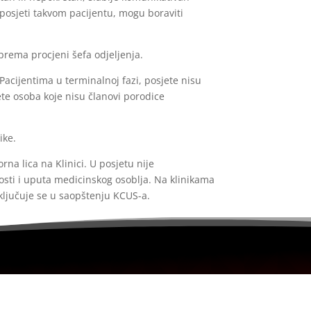
posjeti takvom pacijentu, mogu boraviti
prema procjeni šefa odjeljenja.
Pacijentima u terminalnoj fazi, posjete nisu
jete osoba koje nisu članovi porodice
ike.
na lica na Klinici. U posjetu nije
osti i uputa medicinskog osoblja. Na klinikama
ključuje se u saopštenju KCUS-a.