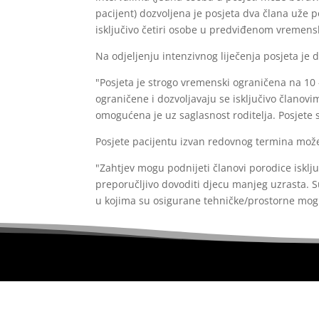
pacijent) dozvoljena je posjeta dva člana uže
isključivo četiri osobe u predviđenom vremens
Na odjeljenju intenzivnog liječenja posjeta je
"Posjeta je strogo vremenski ograničena na 10 
ograničene i dozvoljavaju se isključivo članovim
omogućena je uz saglasnost roditelja. Posjete 
Posjete pacijentu izvan redovnog termina može 
"Zahtjev mogu podnijeti članovi porodice isklju
preporučljivo dovoditi djecu manjeg uzrasta. 
u kojima su osigurane tehničke/prostorne mogu