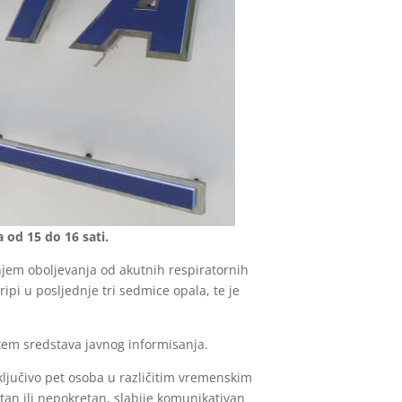
 od 15 do 16 sati.
njem oboljevanja od akutnih respiratornih
gripi u posljednje tri sedmice opala, te je
utem sredstava javnog informisanja.
ključivo pet osoba u različitim vremenskim
etan ili nepokretan, slabije komunikativan