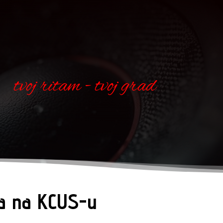
tvoj ritam - tvoj grad
ma na KCUS-u