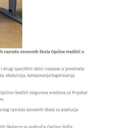
tih razreda osnovnih škola Općine Hadžići u
i drugi specifični oblici nastave iz predmeta
jeta, ekskurzija, kampovanja/logorovanja,
 Općina Hadžići osigurava sredstva za Projekat
vo.
tvrtog razreda osnovnih škola sa područja
iti školarce sa područja Općine Ilidža.