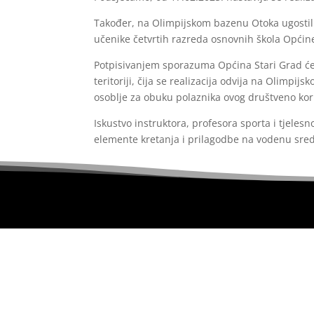
Također, na Olimpijskom bazenu Otoka ugostili 
učenike četvrtih razreda osnovnih škola Općin
Potpisivanjem sporazuma Općina Stari Grad će p
teritoriji, čija se realizacija odvija na Olimp
osoblje za obuku polaznika ovog društveno kor
Iskustvo instruktora, profesora sporta i tjeles
elemente kretanja i prilagodbe na vodenu sredi