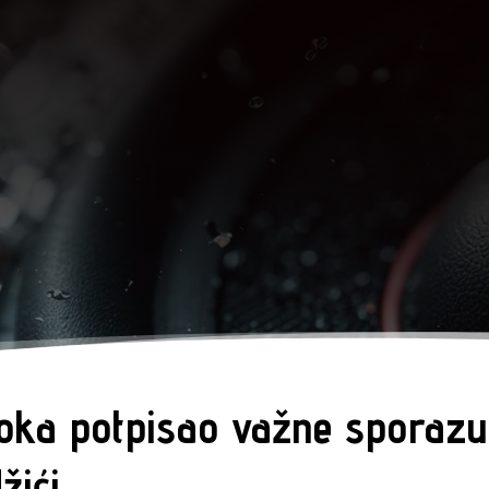
toka potpisao važne sporaz
žići