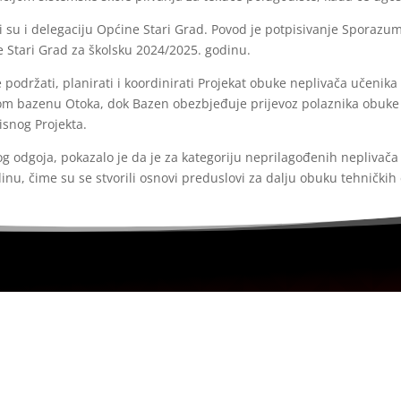
su i delegaciju Općine Stari Grad. Povod je potpisivanje Sporazuma 
e Stari Grad za školsku 2024/2025. godinu.
održati, planirati i koordinirati Projekat obuke neplivača učenika 
ijskom bazenu Otoka, dok Bazen obezbjeđuje prijevoz polaznika obuke n
isnog Projekta.
nog odgoja, pokazalo je da je za kategoriju neprilagođenih neplivača
nu, čime su se stvorili osnovi preduslovi za dalju obuku tehničkih