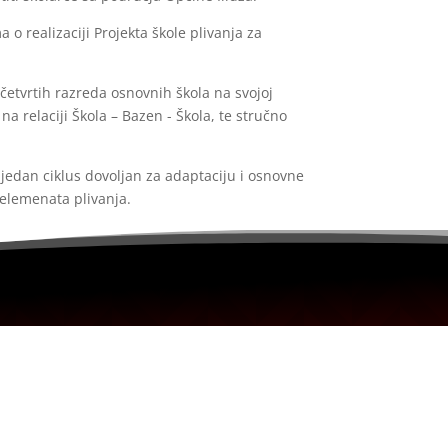
o realizaciji Projekta škole plivanja za
četvrtih razreda osnovnih škola na svojoj
a relaciji Škola – Bazen - Škola, te stručno
 jedan ciklus dovoljan za adaptaciju i osnovne
 elemenata plivanja.