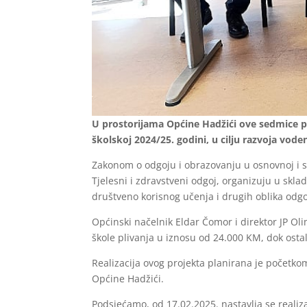
U prostorijama Općine Hadžići ove sedmice po
školskoj 2024/25. godini, u cilju razvoja vode
Zakonom o odgoju i obrazovanju u osnovnoj i sre
Tjelesni i zdravstveni odgoj, organizuju u sklad
društveno korisnog učenja i drugih oblika odgo
Općinski načelnik Eldar Čomor i direktor JP Ol
škole plivanja u iznosu od 24.000 KM, dok osta
Realizacija ovog projekta planirana je početko
Općine Hadžići.
Podsjećamo, od 17.02.2025. nastavlja se realiza