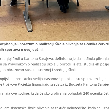
tpisan je Sporazum o realizaciji Škole plivanja za učenike četvr
nih sportova u ovoj općini.
dnjoj školi u Kantonu Sarajevo, definisano je da se Škola plivanja 
u sa Pravilnikom o realizaciji škole u prirodi, izleta, studijskih pos
jno-obrazovno rada u osnovnoj i srednjoj školi.
impijski bazen Otoka Avdija Hasanović potpisali su Sporazum kojim
le troškove Projekta finansiraju sredstva iz Budžeta Kantona Saraje
m maja ove godine, kada će školu plivanja pohađati 240 učenika če
cijom sistemske škole plivanja za tekuće polugodište, kada će ugost