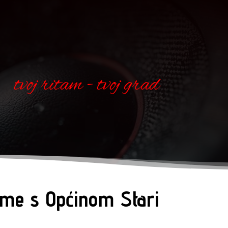
tvoj ritam - tvoj grad
ume s Općinom Stari