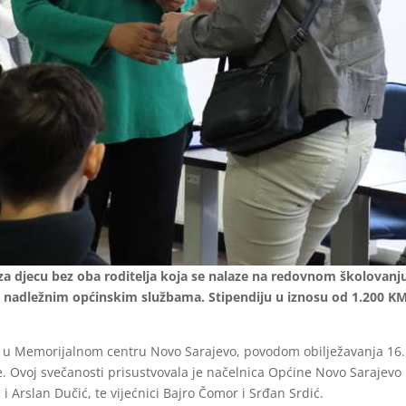
za djecu bez oba roditelja koja se nalaze na redovnom školovanju 
 u nadležnim općinskim službama. Stipendiju u iznosu od 1.200 KM,
as u Memorijalnom centru Novo Sarajevo, povodom obilježavanja 16
je. Ovoj svečanosti prisustvovala je načelnica Općine Novo Sarajev
i Arslan Dučić, te vijećnici Bajro Čomor i Srđan Srdić.