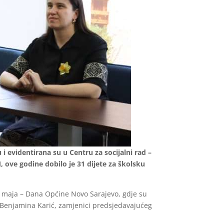
i evidentirana su u Centru za socijalni rad –
 ove godine dobilo je 31 dijete za školsku
. maja – Dana Općine Novo Sarajevo, gdje su
o Benjamina Karić, zamjenici predsjedavajućeg