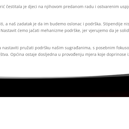
ć čestitala je djeci na njihovom predanom radu i ostvarenim uspj
sti, a naš zadatak je da im budemo oslonac i podrška. Stipendije n
 Nastavit ćemo jačati mehanizme podrške, jer vjerujemo da je sol
 nastaviti pružati podršku našim sugrađanima, s posebnim fokus
ništva. Općina ostaje dosljedna u provođenju mjera koje doprinose i