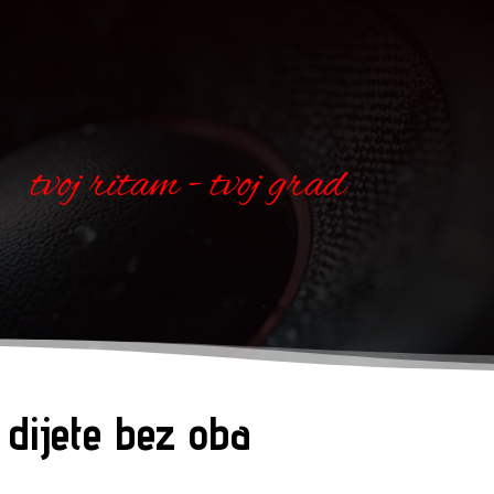
tvoj ritam - tvoj grad
 dijete bez oba