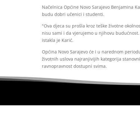
Načelnica Općine Novo Sarajevo Benjamina Kari
budu dobri učenici i studenti.
"Ova djeca su prošla kroz teške životne okolno
nisu sami i da vjerujemo u njihovu budućnost.
istakla je Karić.
Općina Novo Sarajevo će i u narednom periodu
životnih uslova najranjivijih kategorija stanov
ravnopravnost dostupni svima.