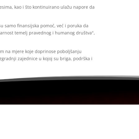
esima, kao i što kontinuirano ulažu napore da
isu samo finansijska pomoć, već i poruka da
idarnost temelj pravednog i humanog društva",
om na mjere koje doprinose poboljšanju
zgradnji zajednice u kojoj su briga, podrška i