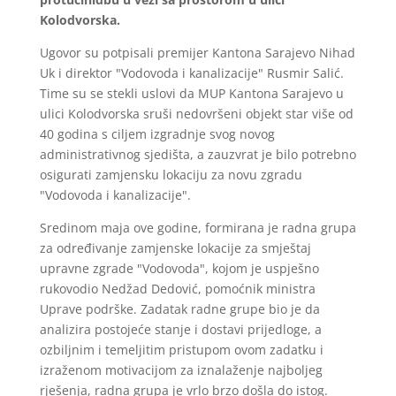
Kolodvorska.
Ugovor su potpisali premijer Kantona Sarajevo Nihad
Uk i direktor "Vodovoda i kanalizacije" Rusmir Salić.
Time su se stekli uslovi da MUP Kantona Sarajevo u
ulici Kolodvorska sruši nedovršeni objekt star više od
40 godina s ciljem izgradnje svog novog
administrativnog sjedišta, a zauzvrat je bilo potrebno
osigurati zamjensku lokaciju za novu zgradu
"Vodovoda i kanalizacije".
Sredinom maja ove godine, formirana je radna grupa
za određivanje zamjenske lokacije za smještaj
upravne zgrade "Vodovoda", kojom je uspješno
rukovodio Nedžad Dedović, pomoćnik ministra
Uprave podrške. Zadatak radne grupe bio je da
analizira postojeće stanje i dostavi prijedloge, a
ozbiljnim i temeljitim pristupom ovom zadatku i
izraženom motivacijom za iznalaženje najboljeg
rješenja, radna grupa je vrlo brzo došla do istog.