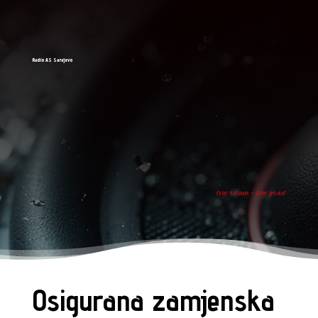
Radio AS Sarajevo
tvoj ritam - tvoj grad
Osigurana zamjenska