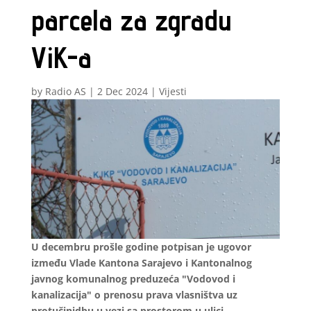
parcela za zgradu
ViK-a
by
Radio AS
|
2 Dec 2024
|
Vijesti
U decembru prošle godine potpisan je ugovor
između Vlade Kantona Sarajevo i Kantonalnog
javnog komunalnog preduzeća "Vodovod i
kanalizacija" o prenosu prava vlasništva uz
protučinidbu u vezi sa prostorom u ulici