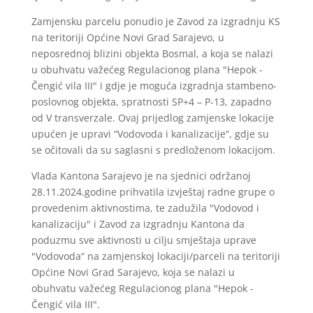
Zamjensku parcelu ponudio je Zavod za izgradnju KS
na teritoriji Općine Novi Grad Sarajevo, u
neposrednoj blizini objekta Bosmal, a koja se nalazi
u obuhvatu važećeg Regulacionog plana "Hepok -
Čengić vila III" i gdje je moguća izgradnja stambeno-
poslovnog objekta, spratnosti SP+4 – P-13, zapadno
od V transverzale. Ovaj prijedlog zamjenske lokacije
upućen je upravi “Vodovoda i kanalizacije“, gdje su
se očitovali da su saglasni s predloženom lokacijom.
Vlada Kantona Sarajevo je na sjednici održanoj
28.11.2024.godine prihvatila izvještaj radne grupe o
provedenim aktivnostima, te zadužila "Vodovod i
kanalizaciju" i Zavod za izgradnju Kantona da
poduzmu sve aktivnosti u cilju smještaja uprave
"Vodovoda“ na zamjenskoj lokaciji/parceli na teritoriji
Općine Novi Grad Sarajevo, koja se nalazi u
obuhvatu važećeg Regulacionog plana "Hepok -
Čengić vila III".