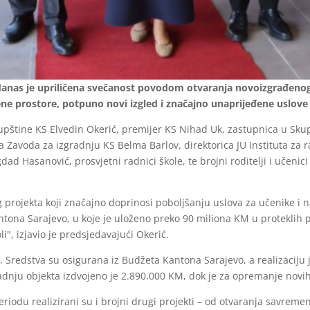
 danas je upriličena svečanost povodom otvaranja novoizgrađenog
ne prostore, potpuno novi izgled i značajno unaprijeđene uslove 
upštine KS Elvedin Okerić, premijer KS Nihad Uk, zastupnica u Skupš
 Zavoda za izgradnju KS Belma Barlov, direktorica JU Instituta za 
d Hasanović, prosvjetni radnici škole, te brojni roditelji i učenic
 projekta koji značajno doprinosi poboljšanju uslova za učenike i 
ona Sarajevo, u koje je uloženo preko 90 miliona KM u proteklih 
i", izjavio je predsjedavajući Okerić.
. Sredstva su osigurana iz Budžeta Kantona Sarajevo, a realizaciju 
dnju objekta izdvojeno je 2.890.000 KM, dok je za opremanje novih
eriodu realizirani su i brojni drugi projekti – od otvaranja savre