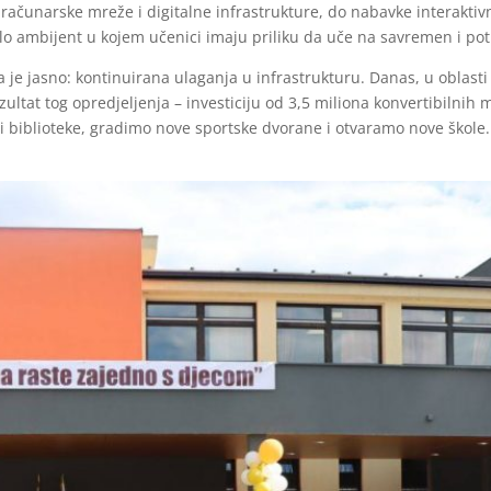
čunarske mreže i digitalne infrastrukture, do nabavke interaktivni
ilo ambijent u kojem učenici imaju priliku da uče na savremen i pot
a je jasno: kontinuirana ulaganja u infrastrukturu. Danas, u oblas
zultat tog opredjeljenja – investiciju od 3,5 miliona konvertibilni
 biblioteke, gradimo nove sportske dvorane i otvaramo nove škole.