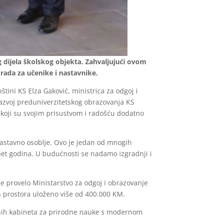
 dijela školskog objekta. Zahvaljujući ovom
rada za učenike i nastavnike.
tini KS Elza Gaković, ministrica za odgoj i
razvoj preduniverzitetskog obrazovanja KS
i koji su svojim prisustvom i radošću dodatno
nastavno osoblje. Ovo je jedan od mnogih
pet godina. U budućnosti se nadamo izgradnji i
je provelo Ministarstvo za odgoj i obrazovanje
 prostora uloženo više od 400.000 KM.
menih kabineta za prirodne nauke s modernom