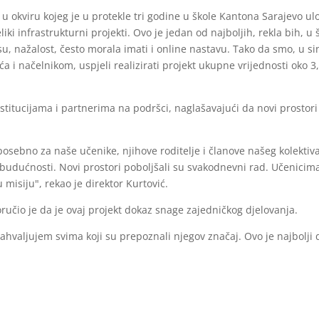
sa u okviru kojeg je u protekle tri godine u škole Kantona Sarajevo
liki infrastrukturni projekti. Ovo je jedan od najboljih, rekla bih, u
su, nažalost, često morala imati i online nastavu. Tako da smo, u si
 načelnikom, uspjeli realizirati projekt ukupne vrijednosti oko 3
 institucijama i partnerima na podršci, naglašavajući da novi prost
posebno za naše učenike, njihove roditelje i članove našeg kolektiva
e budućnosti. Novi prostori poboljšali su svakodnevni rad. Učenici
 misiju", rekao je direktor Kurtović.
čio je da je ovaj projekt dokaz snage zajedničkog djelovanja.
i zahvaljujem svima koji su prepoznali njegov značaj. Ovo je najbolj
je u proteklom periodu realizirala i niz manjih, ali značajnih proj
preme za inkluzivni tim i novih interaktivnih tabli. Time je stvor