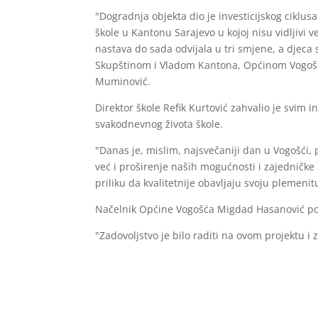
"Dogradnja objekta dio je investicijskog ciklu
škole u Kantonu Sarajevo u kojoj nisu vidljivi ve
nastava do sada odvijala u tri smjene, a djeca 
Skupštinom i Vladom Kantona, Općinom Vogošća i
Muminović.
Direktor škole Refik Kurtović zahvalio je svim
svakodnevnog života škole.
"Danas je, mislim, najsvečaniji dan u Vogošći, 
već i proširenje naših mogućnosti i zajedničk
priliku da kvalitetnije obavljaju svoju plemenitu
Načelnik Općine Vogošća Migdad Hasanović poru
"Zadovoljstvo je bilo raditi na ovom projektu 
velike stvari", rekao je načelnik Hasanović.
Uz kapitalnu dogradnju i rekonstrukciju, škola 
LED sistemom, nabavku muzičkih instrumenata, o
pruža kvalitetnije uslove za rad, rast i razvoj.