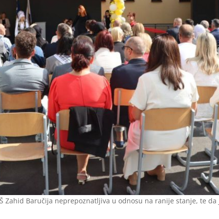
Š Zahid Baručija neprepoznatljiva u odnosu na ranije stanje, te da 