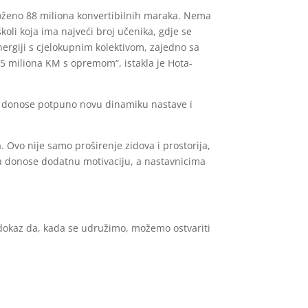
 uloženo 88 miliona konvertibilnih maraka. Nema
 školi koja ima najveći broj učenika, gdje se
nergiji s cjelokupnim kolektivom, zajedno sa
,5 miliona KM s opremom“, istakla je Hota-
ori donose potpuno novu dinamiku nastave i
. Ovo nije samo proširenje zidova i prostorija,
ma donose dodatnu motivaciju, a nastavnicima
i dokaz da, kada se udružimo, možemo ostvariti
ekata: zamjenu podova, modernizaciju rasvjete
en ambijent koji učenicima i nastavnicima