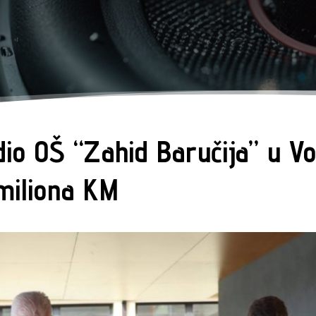
io OŠ “Zahid Baručija” u Vog
 miliona KM