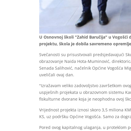
U Osnovnoj školi "Zahid Baručija" u Vogošći
projektu, škola je dobila savremeno opremlje
Svečanosti su prisustvovali predsjedavajući Sk
obrazovanje Naida Hota-Muminović, direktorica
Senada Salihović, načelnik Općine Vogošća Migda
uveličali ovaj dan.
"Izražavam veliko zadovoljstvo završetkom ovog
uspješnih projekata u obrazovnom sistemu Kant
fiskulturne dvorane koja je neophodna ovoj škol
Vrijednost projekta iznosi skoro 3,5 miliona KM
KS, uz podršku Općine Vogošća. Samo za dogra
Pored ovog kapitalnog ulaganja, u proteklom p