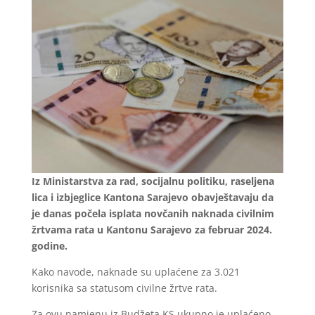
Iz Ministarstva za rad, socijalnu politiku, raseljena
lica i izbjeglice Kantona Sarajevo obavještavaju da
je danas počela isplata novčanih naknada civilnim
žrtvama rata u Kantonu Sarajevo za februar 2024.
godine.
Kako navode, naknade su uplaćene za 3.021
korisnika sa statusom civilne žrtve rata.
Za ovu namjenu iz Budžeta KS ukupno je uplaćeno