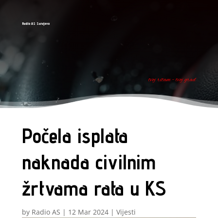
Radio AS Sarajevo
tvoj ritam - tvoj grad
Počela isplata
naknada civilnim
žrtvama rata u KS
by
Radio AS
|
12 Mar 2024
|
Vijesti