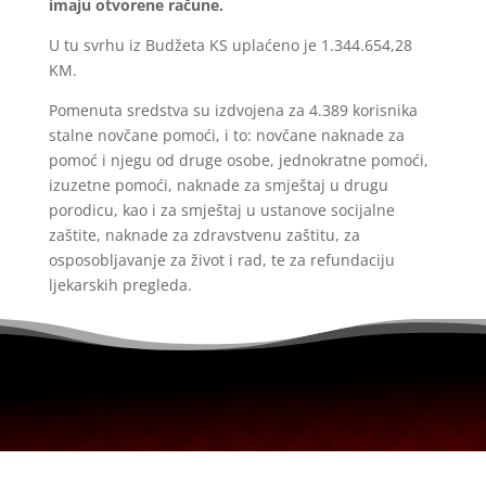
imaju otvorene račune.
U tu svrhu iz Budžeta KS uplaćeno je 1.344.654,28
KM.
Pomenuta sredstva su izdvojena za 4.389 korisnika
stalne novčane pomoći, i to: novčane naknade za
pomoć i njegu od druge osobe, jednokratne pomoći,
izuzetne pomoći, naknade za smještaj u drugu
porodicu, kao i za smještaj u ustanove socijalne
zaštite, naknade za zdravstvenu zaštitu, za
osposobljavanje za život i rad, te za refundaciju
ljekarskih pregleda.