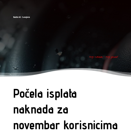
Radio AS Sarajevo
tvoj ritam - tvoj grad
Počela isplata
naknada za
novembar korisnicima