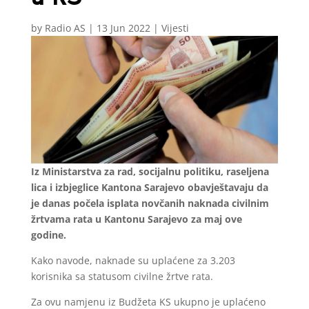
by
Radio AS
|
13 Jun 2022
|
Vijesti
Iz Ministarstva za rad, socijalnu politiku, raseljena
lica i izbjeglice Kantona Sarajevo obavještavaju da
je danas počela isplata novčanih naknada civilnim
žrtvama rata u Kantonu Sarajevo za maj ove
godine.
Kako navode, naknade su uplaćene za 3.203
korisnika sa statusom civilne žrtve rata.
Za ovu namjenu iz Budžeta KS ukupno je uplaćeno