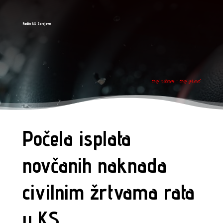
Radio AS Sarajevo
tvoj ritam - tvoj grad
Počela isplata
novčanih naknada
civilnim žrtvama rata
u KS