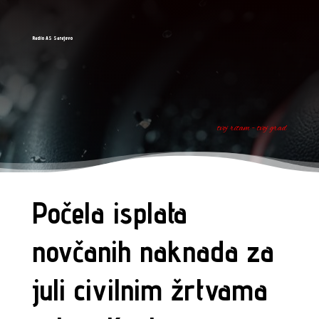
Radio AS Sarajevo
tvoj ritam - tvoj grad
Počela isplata
novčanih naknada za
juli civilnim žrtvama