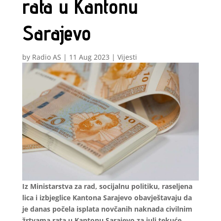
rata u Kantonu
Sarajevo
by
Radio AS
|
11 Aug 2023
|
Vijesti
Iz Ministarstva za rad, socijalnu politiku, raseljena
lica i izbjeglice Kantona Sarajevo obavještavaju da
je danas počela isplata novčanih naknada civilnim
žrtvama rata u Kantonu Sarajevo za juli tekuće