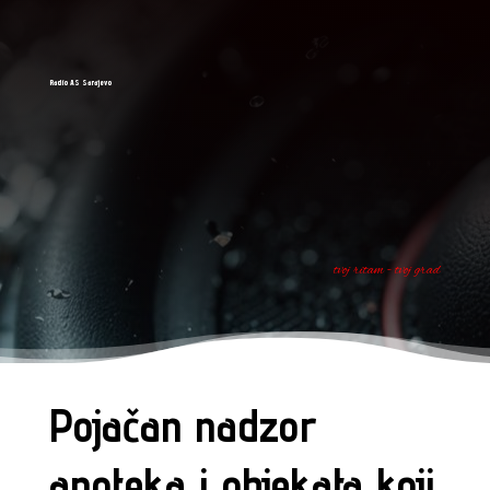
Radio AS Sarajevo
tvoj ritam - tvoj grad
Pojačan nadzor
apoteka i objekata koji