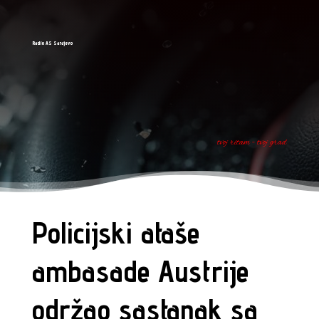
Radio AS Sarajevo
tvoj ritam - tvoj grad
Policijski ataše
ambasade Austrije
održao sastanak sa