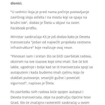
dionici.
"U sedmici koja je pred nama počinje postavljanje
završnog sloja asfalta i na mostu koji se spaja na
kružni tok", dodao je Šteta u objavi na svom
Facebook profilu.
Ministar saobraćaja KS je još dodao kako je Deveta
transverzala "jedan od najvećih projekata cestovne
infrastrukture" koje realizuje ovaj resor.
"Ponosan sam i sretan što se bliži završetak radova,
obzirom na sve izazove koje smo imali. Sve će biti
lakše, ugodnije i bolje kad se IX transverzala spoji sa
autoputem i kada budemo imali cjelinu koja će
olakšati putovanje, smanjiti gužve i povećati
sigurnost", napisao je Šteta.
Po završetku svih radova biće spojen autoput i
Deveta transverzala, obje na području Općine Novi
Grad, što će značajno rasteretiti saobraćaj u ovom