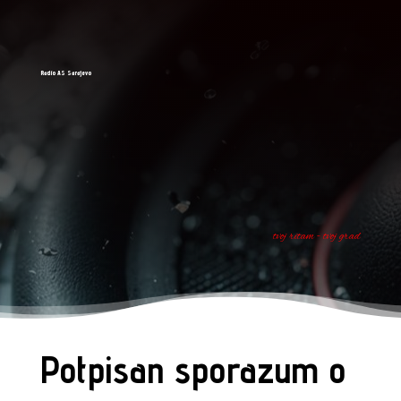
Radio AS Sarajevo
tvoj ritam - tvoj grad
Potpisan sporazum o