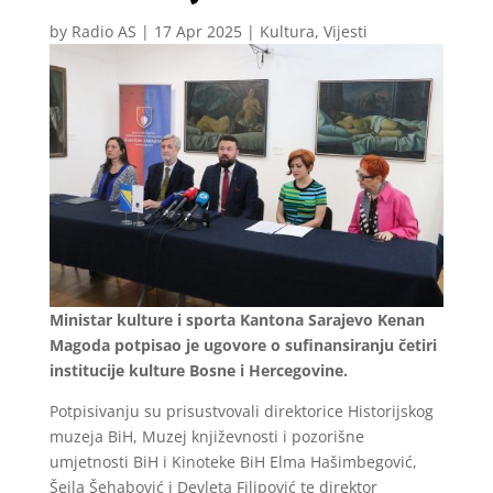
by
Radio AS
|
17 Apr 2025
|
Kultura
,
Vijesti
Ministar kulture i sporta Kantona Sarajevo Kenan
Magoda potpisao je ugovore o sufinansiranju četiri
institucije kulture Bosne i Hercegovine.
Potpisivanju su prisustvovali direktorice Historijskog
muzeja BiH, Muzej književnosti i pozorišne
umjetnosti BiH i Kinoteke BiH Elma Hašimbegović,
Šejla Šehabović i Devleta Filipović te direktor