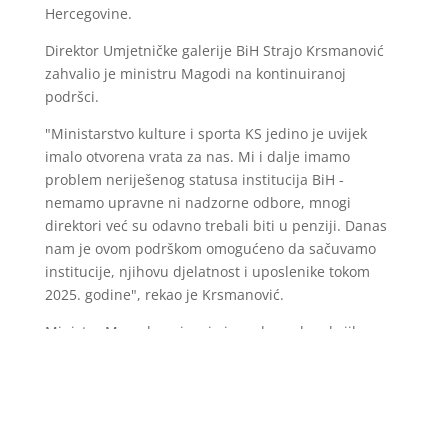
Hercegovine.
Direktor Umjetničke galerije BiH Strajo Krsmanović
zahvalio je ministru Magodi na kontinuiranoj
podršci.
"Ministarstvo kulture i sporta KS jedino je uvijek
imalo otvorena vrata za nas. Mi i dalje imamo
problem neriješenog statusa institucija BiH -
nemamo upravne ni nadzorne odbore, mnogi
direktori već su odavno trebali biti u penziji. Danas
nam je ovom podrškom omogućeno da sačuvamo
institucije, njihovu djelatnost i uposlenike tokom
2025. godine", rekao je Krsmanović.
Ministar Magoda pojasnio je razloge zbog kojih
danas nije potpisan ugovor s Bibliotekom za slijepa i
slabovidna lica BiH. Kako je naveo, problem
predstavlja trenutni direktor Sakib Pleh, protiv kojeg
je izrečena pravosnažna presuda zbog falsifikovanja
diploma, a koji je tokom sastanka s ministrom i