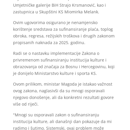
Umjetničke galerije BiH Strajo Krsmanović, kao i
zastupnica u Skupštini KS Miomirka Melank.
Ovim ugovorima osigurano je nenamjensko
korištenje sredstava za sufinansiranje plaća, toplog
obroka, regresa, režijskih troškova i drugih zakonom
propisanih naknada za 2025. godinu.
Radi se o nastavku implementacije Zakona o
privremenom sufinansiranju institucija kulture i
obrazovanja od značaja za Bosnu i Hercegovinu, koji
je donijelo Ministarstvo kulture i sporta KS.
Ovom prilikom, ministar Magoda je istakao važnost
ovog zakona, naglasivši da su mnogi osporavali
njegovo donošenje, ali da konkretni rezultati govore
više od riječi.
"Mnogi su osporavali zakon o sufinansiranju
institucija kulture, ali današnji dan pokazuje da mi
radimo i šutimo. Sistemski, ovaj problem može