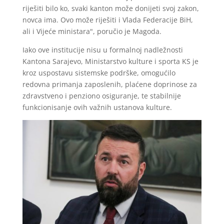
riješiti bilo ko, svaki kanton može donijeti svoj zakon,
novca ima. Ovo može riješiti i Vlada Federacije BiH,
ali i Vijeće ministara", poručio je Magoda.
Iako ove institucije nisu u formalnoj nadležnosti
Kantona Sarajevo, Ministarstvo kulture i sporta KS je
kroz uspostavu sistemske podrške, omogućilo
redovna primanja zaposlenih, plaćene doprinose za
zdravstveno i penziono osiguranje, te stabilnije
funkcionisanje ovih važnih ustanova kulture.