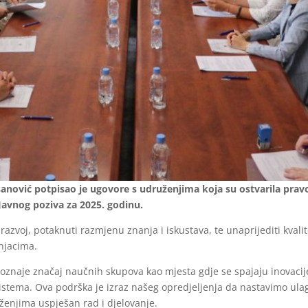
anović potpisao je ugovore s udruženjima koja su ostvarila pravo
Javnog poziva za 2025. godinu.
 razvoj, potaknuti razmjenu znanja i iskustava, te unaprijediti kvali
njacima.
znaje značaj naučnih skupova kao mjesta gdje se spajaju inovacije,
istema. Ova podrška je izraz našeg opredjeljenja da nastavimo ulagat
uženjima uspješan rad i djelovanje.