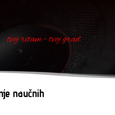
tvoj ritam - tvoj grad
nje naučnih