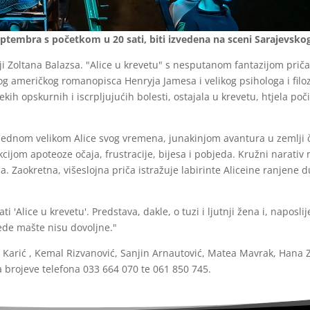
eptembra s početkom u 20 sati, biti izvedena na sceni Sarajevskog
i Zoltana Balazsa. "Alice u krevetu" s nesputanom fantazijom priča pr
anog američkog romanopisca Henryja Jamesa i velikog psihologa i fil
ekih opskurnih i iscrpljujućih bolesti, ostajala u krevetu, htjela po
š jednom velikom Alice svog vremena, junakinjom avantura u zemlji 
ijom apoteoze očaja, frustracije, bijesa i pobjeda. Kružni narativ na
. Zaokretna, višeslojna priča istražuje labirinte Aliceine ranjene 
i 'Alice u krevetu'. Predstava, dakle, o tuzi i ljutnji žena i, naposl
ede mašte nisu dovoljne."
 Karić , Kemal Rizvanović, Sanjin Arnautović, Matea Mavrak, Hana Z
a brojeve telefona 033 664 070 te 061 850 745.