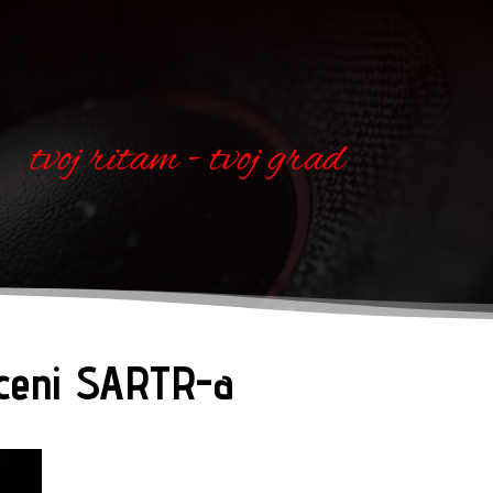
tvoj ritam - tvoj grad
sceni SARTR-a