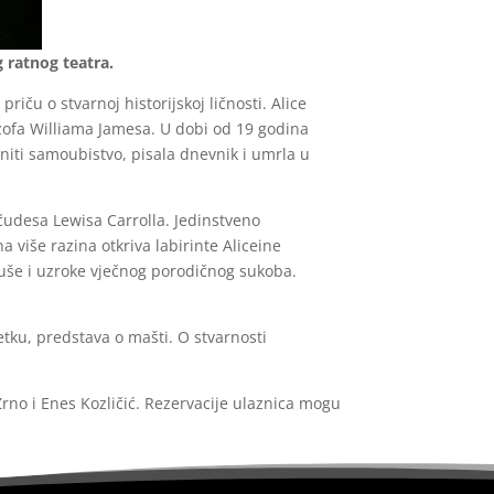
 ratnog teatra.
iču o stvarnoj historijskoj ličnosti. Alice
ozofa Williama Jamesa. U dobi od 19 godina
činiti samoubistvo, pisala dnevnik i umrla u
čudesa Lewisa Carrolla. Jedinstveno
 više razina otkriva labirinte Aliceine
duše i uzroke vječnog porodičnog sukoba.
ijetku, predstava o mašti. O stvarnosti
rno i Enes Kozličić. Rezervacije ulaznica mogu