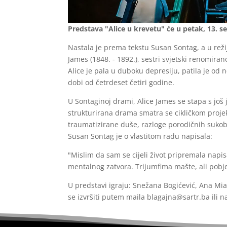
Predstava "Alice u krevetu" će u petak, 13. s
Nastala je prema tekstu Susan Sontag, a u režij
James (1848. - 1892.), sestri svjetski renomir
Alice je pala u duboku depresiju, patila je od n
dobi od četrdeset četiri godine.
U Sontaginoj drami, Alice James se stapa s jo
strukturirana drama smatra se cikličkom projekc
traumatizirane duše, razloge porodičnih sukoba
Susan Sontag je o vlastitom radu napisala:
"Mislim da sam se cijeli život pripremala napisat
mentalnog zatvora. Trijumfima mašte, ali pobj
U predstavi igraju: Snežana Bogićević, Ana Mia
se izvršiti putem maila blagajna@sartr.ba ili n