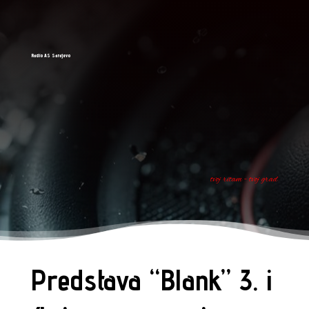
Radio AS Sarajevo
tvoj ritam - tvoj grad
Predstava “Blank” 3. i