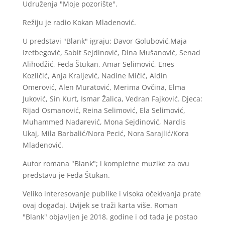
Udruženja "Moje pozorište".
Režiju je radio Kokan Mladenović.
U predstavi "Blank" igraju: Davor Golubović,Maja
Izetbegović, Sabit Sejdinović, Dina Mušanović, Senad
Alihodžić, Feđa Štukan, Amar Selimović, Enes
Kozličić, Anja Kraljević, Nadine Mičić, Aldin
Omerović, Alen Muratović, Merima Ovčina, Elma
Juković, Sin Kurt, Ismar Žalica, Vedran Fajković. Djeca:
Rijad Osmanović, Reina Selimović, Ela Selimović,
Muhammed Nadarević, Mona Sejdinović, Nardis
Ukaj, Mila Barbalić/Nora Pecić, Nora Sarajlić/Kora
Mladenović.
Autor romana "Blank"; i kompletne muzike za ovu
predstavu je Feđa Štukan.
Veliko interesovanje publike i visoka očekivanja prate
ovaj događaj. Uvijek se traži karta više. Roman
"Blank" objavljen je 2018. godine i od tada je postao