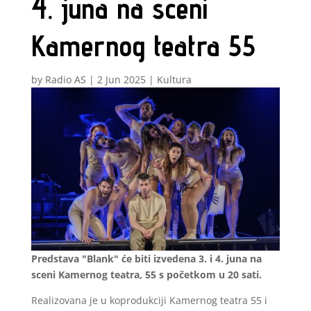
4. juna na sceni
Kamernog teatra 55
by
Radio AS
|
2 Jun 2025
|
Kultura
Predstava "Blank" će biti izvedena 3. i 4. juna na
sceni Kamernog teatra, 55 s početkom u 20 sati.
Realizovana je u koprodukciji Kamernog teatra 55 i