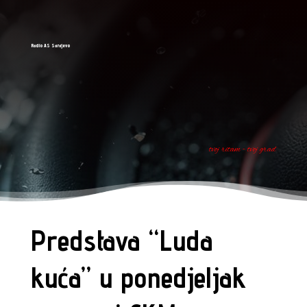
Radio AS Sarajevo
tvoj ritam - tvoj grad
Predstava “Luda
kuća” u ponedjeljak