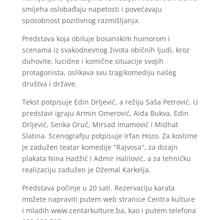
smijeha oslobađaju napetosti i povećavaju
sposobnost pozitivnog razmišljanja.
Predstava koja obiluje bosanskim humorom i
scenama iz svakodnevnog života običnih ljudi, kroz
duhovite, lucidne i komične situacije svojih
protagonista, oslikava svu tragikomediju našeg
društva i države.
Tekst potpisuje Edin Drljević, a režiju Saša Petrović. U
predstavi igraju Armin Omerović, Aida Bukva, Edin
Drljević, Senka Oruč, Mirsad Imamović i Midhat
Slatina. Scenografiju potpisuje Irfan Hozo. Za kostime
je zadužen teatar komedije "Rajvosa", za dizajn
plakata Nina Hadžić i Admir Halilović, a za tehničku
realizaciju zadužen je Džemal Karkelja.
Predstava počinje u 20 sati. Rezervaciju karata
možete napraviti putem web stranice Centra kulture
i mladih www.centarkulture.ba, kao i putem telefona