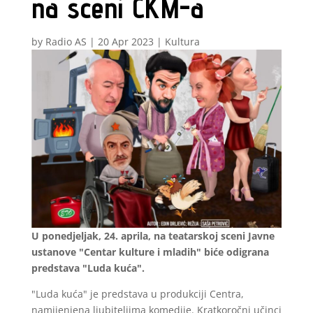
na sceni CKM-a
by
Radio AS
|
20 Apr 2023
|
Kultura
U ponedjeljak, 24. aprila, na teatarskoj sceni Javne
ustanove "Centar kulture i mladih" biće odigrana
predstava "Luda kuća".
"Luda kuća" je predstava u produkciji Centra,
namijenjena ljubiteljima komedije. Kratkoročni učinci