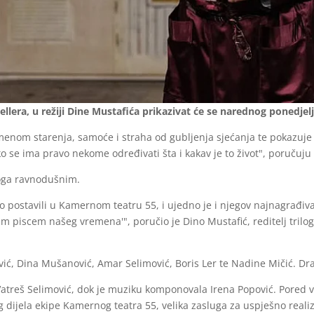
llera, u režiji Dine Mustafića prikazivat će se narednog ponedjel
menom starenja, samoće i straha od gubljenja sjećanja te pokazuje
iko se ima pravo nekome određivati šta i kakav je to život", poručuj
koga ravnodušnim.
smo postavili u Kamernom teatru 55, i ujedno je i njegov najnagrađiv
piscem našeg vremena'", poručio je Dino Mustafić, reditelj trilogij
ović, Dina Mušanović, Amar Selimović, Boris Ler te Nadine Mičić. Dra
 Vatreš Selimović, dok je muziku komponovala Irena Popović. Pored ve
g dijela ekipe Kamernog teatra 55, velika zasluga za uspješno real