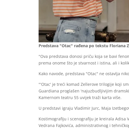
Predstava "Otac" rađena po tekstu Floriana Ze
"Ova predstava donosi priču koja se bavi feno
prema onome što je stvarnost i istina, ali i kol
Kako navode, predstava "Otac" ne ostavlja ni
"'Otac' je treći komad Zellerove trilogije koji 
Guardiana proglašen 'najuzbudljivijim dramskim 
Kamernom teatru 55 uvijek traži karta više.
U predstavi igraju Vladimir Jurc, Maja Izetbeg
Kostimografiju i scenografiju je kreirala Adisa
Vedrana Fajkovića, administrativnog i tehničko