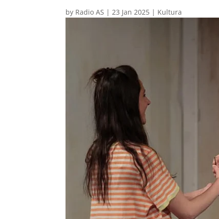
by
Radio AS
|
23 Jan 2025
|
Kultura