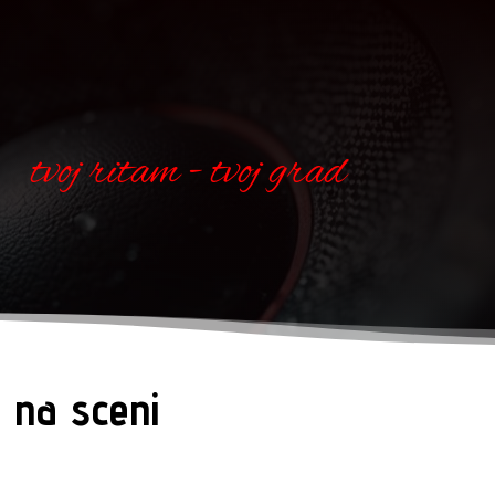
tvoj ritam - tvoj grad
 na sceni