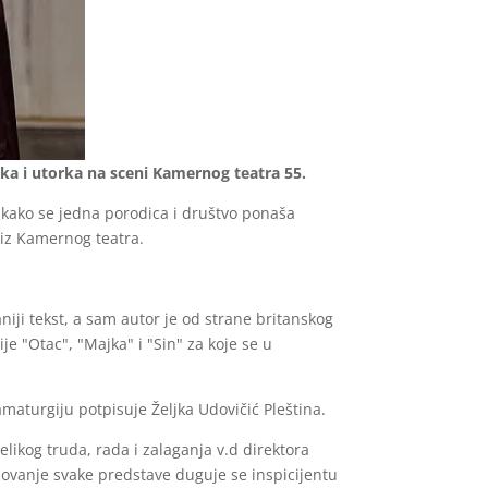
jka i utorka na sceni Kamernog teatra 55.
 kako se jedna porodica i društvo ponaša
u iz Kamernog teatra.
aniji tekst, a sam autor je od strane britanskog
e "Otac", "Majka" i "Sin" za koje se u
maturgiju potpisuje Željka Udovičić Pleština.
likog truda, rada i zalaganja v.d direktora
izovanje svake predstave duguje se inspicijentu